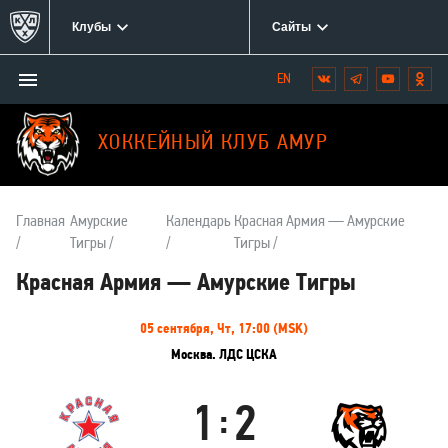
Клубы
Сайты
Открыть/
Вконтакте
Telegram
YouTube
Одн
Мы
закрыть
в
меню
социальных
ХОККЕЙНЫЙ КЛУБ АМУР
сетях:
Главная
Амурские
Календарь
Красная Армия — Амурские
Тигры
Тигры
Красная Армия — Амурские Тигры
Информация
05 сентября, Чт, 17:00 (MSK)
о
Москва. ЛДС ЦСКА
матче
1
2
:
Красная
Амурские
Армия
Тигры