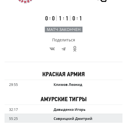
Результаты
Итоговый
Счёт
счёт
по
встречи
таймам
Первый
Второй
Третий
:
:
:
0
0
1
1
0
1
тайм
тайм
тайм
МАТЧ ЗАКОНЧЕН
Поделиться
Участники
КРАСНАЯ АРМИЯ
команд,
Имя
Время
29:55
Климов Леонид
забившие
игрока
голы
АМУРСКИЕ ТИГРЫ
Имя
Время
32:17
Давыденко Игорь
игрока
55:25
Саврицкий Дмитрий