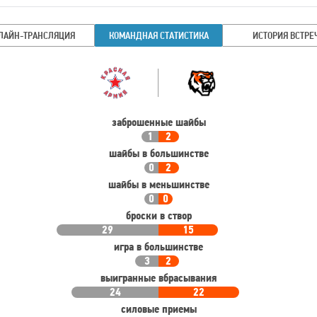
ЛАЙН-ТРАНСЛЯЦИЯ
КОМАНДНАЯ СТАТИСТИКА
ИСТОРИЯ ВСТРЕ
Командная
Команда
статистика
заброшенные шайбы
1
2
шайбы в большинстве
0
2
шайбы в меньшинстве
0
0
броски в створ
29
15
игра в большинстве
3
2
выигранные вбрасывания
24
22
силовые приемы