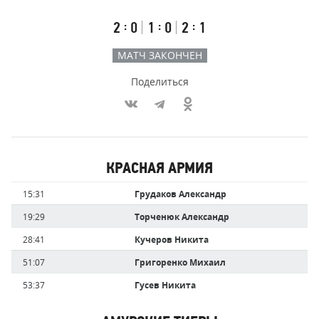
счёт
по
встречи
таймам
Первый
Второй
Третий
:
:
:
2
0
1
0
2
1
тайм
тайм
тайм
МАТЧ ЗАКОНЧЕН
Поделиться
Участники
КРАСНАЯ АРМИЯ
команд,
Имя
Время
15:31
Грудаков Александр
забившие
игрока
голы
19:29
Торченюк Александр
28:41
Кучеров Никита
51:07
Григоренко Михаил
53:37
Гусев Никита