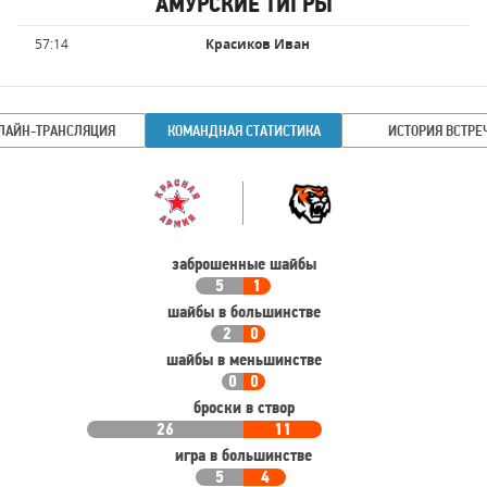
АМУРСКИЕ ТИГРЫ
Имя
Время
57:14
Красиков Иван
игрока
ЛАЙН-ТРАНСЛЯЦИЯ
КОМАНДНАЯ СТАТИСТИКА
ИСТОРИЯ ВСТРЕ
Командная
Команда
статистика
заброшенные шайбы
5
1
шайбы в большинстве
2
0
шайбы в меньшинстве
0
0
броски в створ
26
11
игра в большинстве
5
4