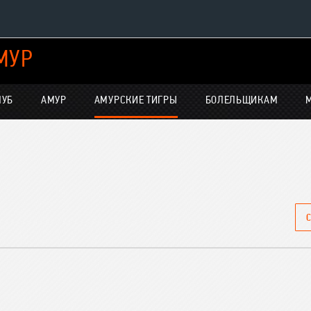
МУР
Конференция «Восток»
Дивизион Харламова
ЛУБ
АМУР
АМУРСКИЕ ТИГРЫ
БОЛЕЛЬЩИКАМ
Автомобилист
нсляции
Ак Барс
Металлург Мг
Нефтехимик
е трансляции
По
Трактор
С
-магазин
Дивизион Чернышева
Авангард
Адмирал
ние КХЛ