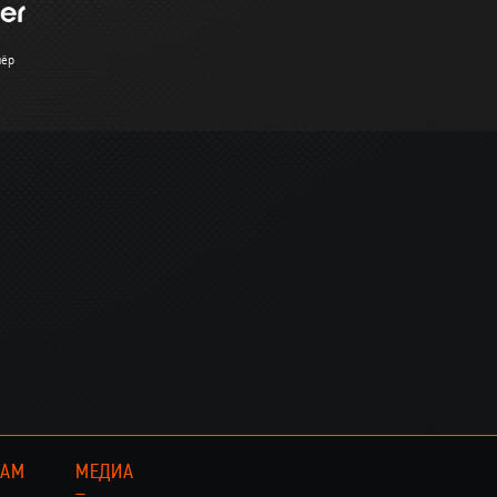
нёр
КАМ
МЕДИА
–