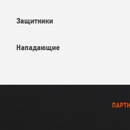
Локомотив
Северсталь
Защитники
ЦСКА
Шанхайские Драконы
Нападающие
ПАРТН