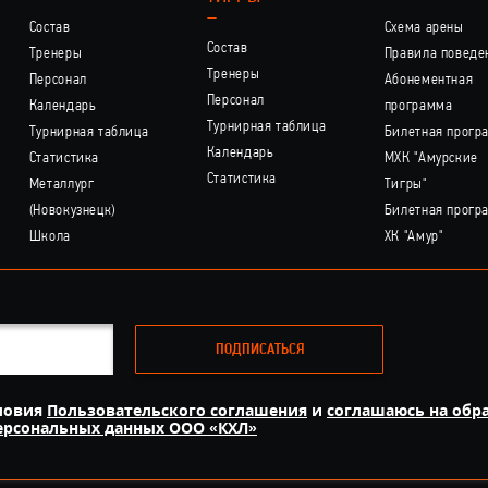
–
Состав
Схема арены
Состав
Тренеры
Правила поведе
Тренеры
Персонал
Абонементная
Персонал
Календарь
программа
Турнирная таблица
Турнирная таблица
Билетная прогр
Календарь
Статистика
МХК "Амурские
Статистика
Металлург
Тигры"
(Новокузнецк)
Билетная прогр
Школа
ХК "Амур"
ПОДПИСАТЬСЯ
ловия
Пользовательского соглашения
и
соглашаюсь на обр
персональных данных ООО «КХЛ»