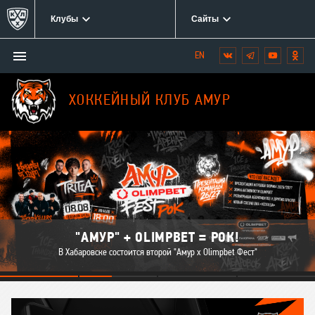
Клубы
Сайты
Открыть/
Вконтакте
Telegram
YouTube
Одн
Мы
закрыть
в
меню
социальных
ХОККЕЙНЫЙ КЛУБ АМУР
сетях:
Наши
матчи
"АМУР" + OLIMPBET = РОК!
В Хабаровске состоится второй "Амур х Olimpbet Фест"