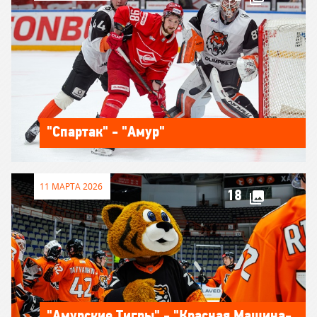
"Спартак" - "Амур"
11 МАРТА 2026
18
"Амурские Тигры" - "Красная Машина-