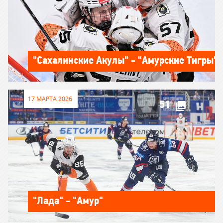
"Сахалинские Акулы" - "Амурские Тигры"
17 МАРТА 2026
51
"Лада" - "Амур"