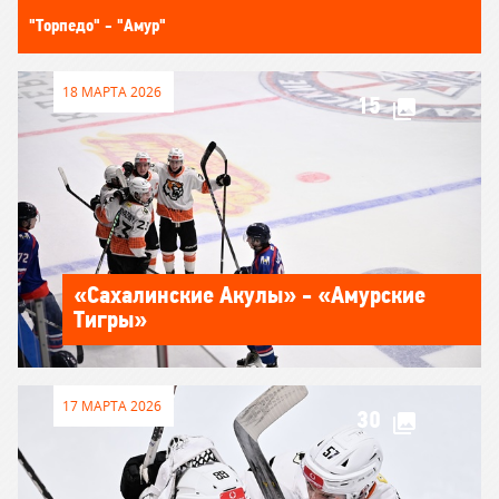
"Торпедо" - "Амур"
18 МАРТА 2026
15
«Сахалинские Акулы» - «Амурские
Тигры»
17 МАРТА 2026
30