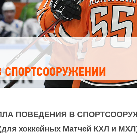
Амур
Барыс
Салават Юлаев
Сибирь
В СПОРТСООРУЖЕНИИ
ИЛА ПОВЕДЕНИЯ В СПОРТСООРУ
(для хоккейных Матчей КХЛ и МХЛ