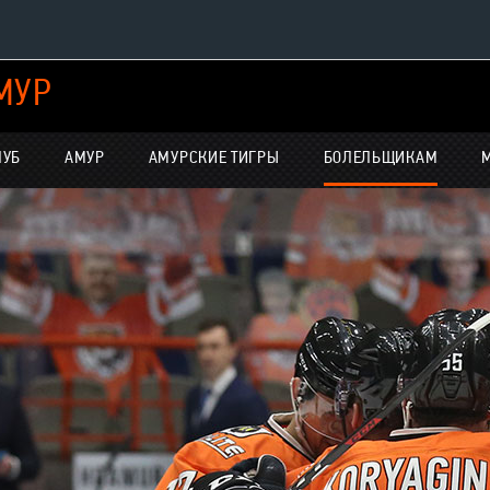
МУР
Конференция «Восток»
Дивизион Харламова
ЛУБ
АМУР
АМУРСКИЕ ТИГРЫ
БОЛЕЛЬЩИКАМ
Автомобилист
нсляции
Ак Барс
Металлург Мг
Нефтехимик
е трансляции
Трактор
-магазин
Дивизион Чернышева
Авангард
Адмирал
ние КХЛ