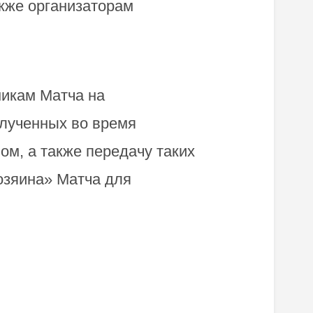
кже организаторам
никам Матча на
олученных во время
м, а также передачу таких
озяина» Матча для