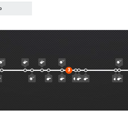
р
торой
Третий
3
айм
тайм