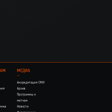
КАМ
МЕДИА
–
Аккредитация СМИ
ния
Архив
Программы к
матчам
амма
Новости