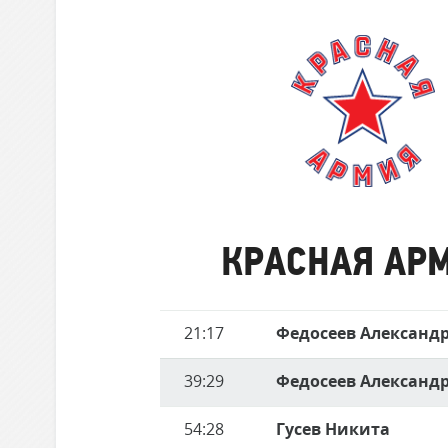
забившие
Локомотив
матче
голы
Северсталь
ЦСКА
Шанхайские Драконы
Красная
Армия
КРАСНАЯ АР
Имя
21:17
Федосеев Александ
Время
игрока
39:29
Федосеев Александ
54:28
Гусев Никита