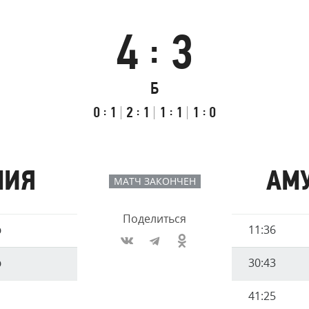
Амур
Барыс
4
3
:
Салават Юлаев
Сибирь
Итоговый
Счёт
Результаты
Б
счёт
по
встречи
таймам
Первый
:
Второй
:
Третий
:
Буллиты
:
0
1
2
1
1
1
1
0
тайм
тайм
тайм
МИЯ
АМ
МАТЧ ЗАКОНЧЕН
Поделиться
Имя
р
11:36
Время
игрока
р
30:43
41:25