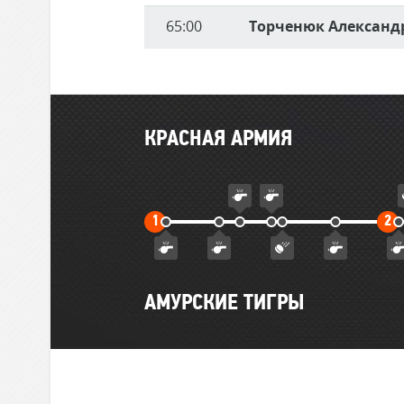
65:00
Торченюк Александ
Главные
КРАСНАЯ АРМИЯ
события
матча
Первый
В
1
2
тайм
т
АМУРСКИЕ ТИГРЫ