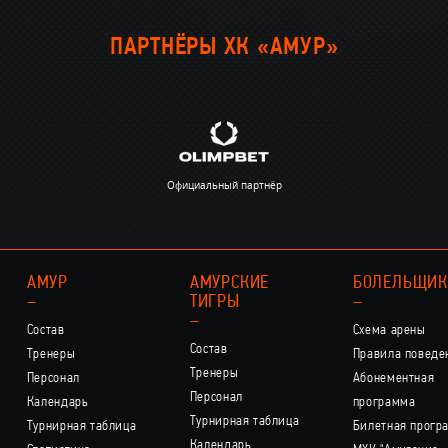
ПАРТНЁРЫ ХК «АМУР»
Официальный партнёр
АМУР
АМУРСКИЕ
БОЛЕЛЬЩИ
–
ТИГРЫ
–
–
Состав
Схема арены
Состав
Тренеры
Правила поведе
Тренеры
Персонал
Абонементная
Персонал
Календарь
программа
Турнирная таблица
Турнирная таблица
Билетная прогр
Календарь