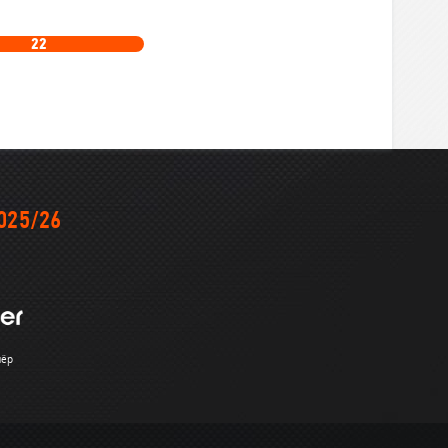
22
025/26
нёр