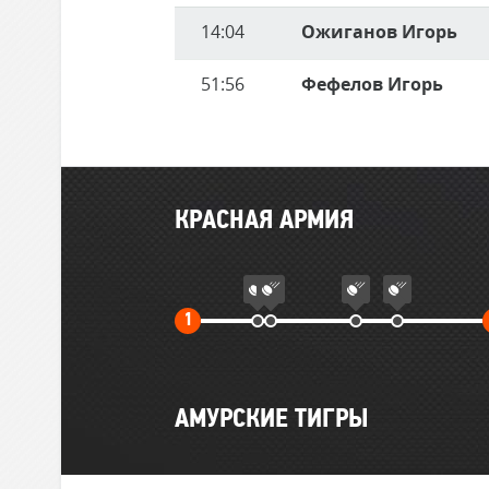
14:04
Ожиганов Игорь
51:56
Фефелов Игорь
Главные
КРАСНАЯ АРМИЯ
события
матча
Первый
1
тайм
АМУРСКИЕ ТИГРЫ