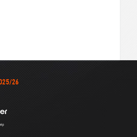
025/26
нёр