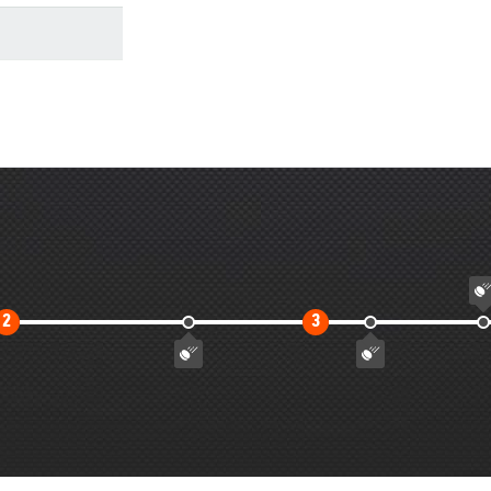
Второй
Третий
2
3
тайм
тайм