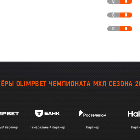
0
0
0
0
0
0
ЁРЫ OLIMPBET ЧЕМПИОНАТА МХЛ СЕЗОНА 2
ый партнёр
Генеральный партнер
Партнёр
Парт