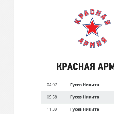
забившие
Локомотив
матче
голы
Северсталь
ЦСКА
Шанхайские Драконы
Красная
Армия
КРАСНАЯ АР
Имя
04:07
Гусев Никита
Время
игрока
05:58
Гусев Никита
11:39
Гусев Никита