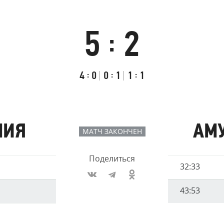
Амур
Барыс
5
2
:
Салават Юлаев
Сибирь
Итоговый
Счёт
Результаты
счёт
по
встречи
Первый
:
Второй
:
Третий
:
4
0
0
1
1
1
таймам
тайм
тайм
тайм
МИЯ
АМ
МАТЧ ЗАКОНЧЕН
Поделиться
Имя
32:33
Время
игрока
43:53