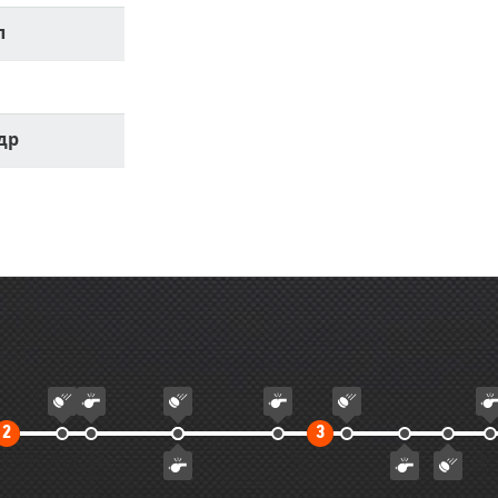
л
др
Второй
Третий
2
3
тайм
тайм