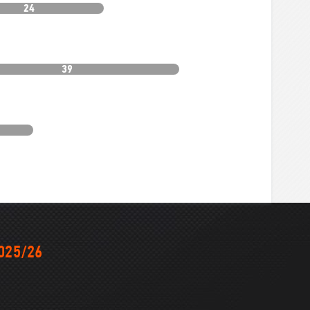
24
39
025/26