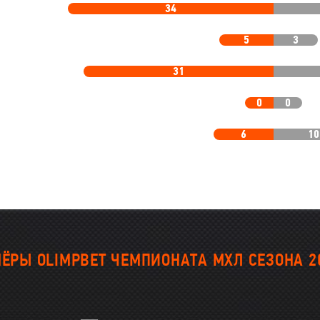
34
5
3
31
0
0
6
10
ЁРЫ OLIMPBET ЧЕМПИОНАТА МХЛ СЕЗОНА 2