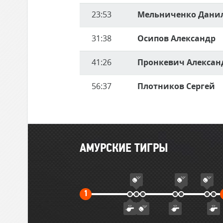
23:53
Мельниченко Дани
31:38
Осипов Александр
41:26
Пронкевич Алексан
56:37
Плотников Сергей
Главные
АМУРСКИЕ ТИГРЫ
события
матча
Первый
1
тайм