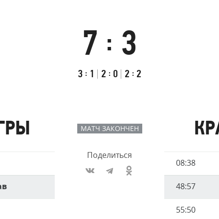
Амур
Барыс
7
3
:
Салават Юлаев
Сибирь
Итоговый
Счёт
Результаты
счёт
по
встречи
Первый
:
Второй
:
Третий
:
3
1
2
0
2
2
таймам
тайм
тайм
тайм
ГРЫ
КР
МАТЧ ЗАКОНЧЕН
Поделиться
Имя
08:38
Время
игрока
ав
48:57
55:50