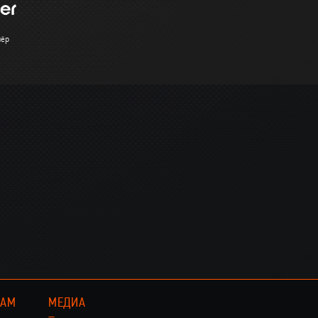
нёр
КАМ
МЕДИА
–