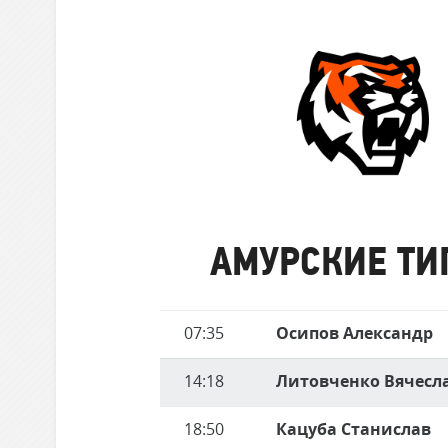
забившие
Локомотив
матче
голы
Северсталь
ЦСКА
Шанхайские Драконы
Амурские
Тигры
АМУРСКИЕ ТИ
Имя
07:35
Осипов Александр
Время
игрока
14:18
Литовченко Вячесл
18:50
Кацуба Станислав