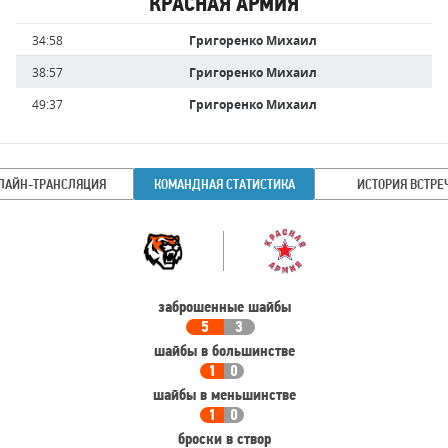
КРАСНАЯ АРМИЯ
Имя
Время
34:58
Григоренко Михаил
игрока
38:57
Григоренко Михаил
49:37
Григоренко Михаил
ЛАЙН-ТРАНСЛЯЦИЯ
КОМАНДНАЯ СТАТИСТИКА
ИСТОРИЯ ВСТРЕ
Командная
Команда
статистика
заброшенные шайбы
5
3
шайбы в большинстве
1
0
шайбы в меньшинстве
1
0
броски в створ