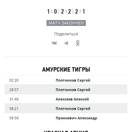
счёт
по
встречи
таймам
Первый
Второй
Третий
:
:
:
1
0
2
2
2
1
тайм
тайм
тайм
МАТЧ ЗАКОНЧЕН
Поделиться
Участники
АМУРСКИЕ ТИГРЫ
команд,
Имя
Время
02:20
Плотников Сергей
забившие
игрока
голы
28:57
Плотников Сергей
31:49
Алексеев Алексей
58:21
Плотников Сергей
59:59
Пронкевич Александр