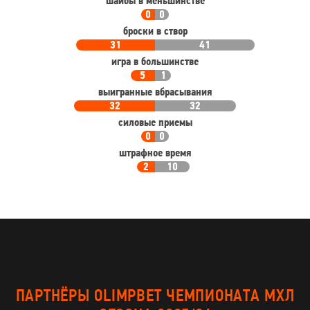
шайбы в меньшинстве
0
0
броски в створ
31
41
игра в большинстве
5
1
выигранные вбрасывания
32
32
силовые приемы
0
0
штрафное время
2
10
ПАРТНЁРЫ OLIMPBET ЧЕМПИОНАТА МХЛ