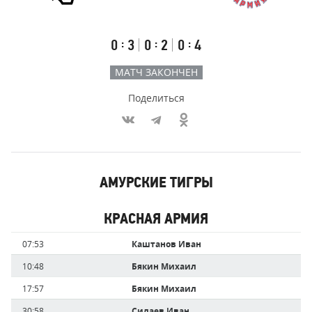
Результаты
Итоговый
Счёт
счёт
по
встречи
таймам
Первый
Второй
Третий
:
:
:
0
3
0
2
0
4
тайм
тайм
тайм
МАТЧ ЗАКОНЧЕН
Поделиться
Участники
АМУРСКИЕ ТИГРЫ
команд,
Имя
Время
забившие
игрока
КРАСНАЯ АРМИЯ
голы
Имя
Время
07:53
Каштанов Иван
игрока
10:48
Бякин Михаил
17:57
Бякин Михаил
30:58
Силаев Иван