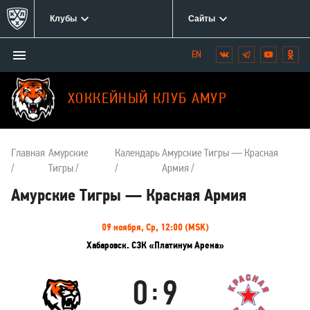
Клубы
Сайты
Открыть/
Вконтакте
Telegram
YouTube
Одн
Мы
закрыть
в
меню
социальных
ХОККЕЙНЫЙ КЛУБ АМУР
сетях:
Главная
Амурские
Календарь
Амурские Тигры — Красная
Тигры
Армия
Амурские Тигры — Красная Армия
Информация
09 ноября, Ср, 12:00 (MSK)
о
Хабаровск. СЗК «Платинум Арена»
матче
0
9
:
Амурские
Красная
Тигры
Армия