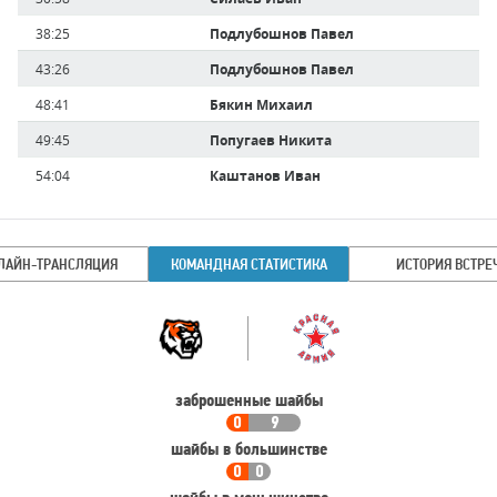
38:25
Подлубошнов Павел
43:26
Подлубошнов Павел
48:41
Бякин Михаил
49:45
Попугаев Никита
54:04
Каштанов Иван
ЛАЙН-ТРАНСЛЯЦИЯ
КОМАНДНАЯ СТАТИСТИКА
ИСТОРИЯ ВСТРЕ
Командная
Команда
статистика
заброшенные шайбы
0
9
шайбы в большинстве
0
0