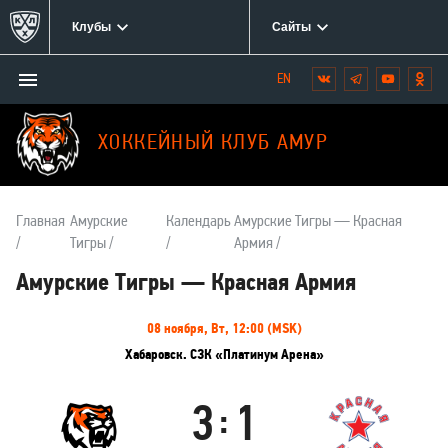
Клубы
Сайты
Открыть/
Вконтакте
Telegram
YouTube
Одн
Мы
закрыть
в
меню
социальных
ХОККЕЙНЫЙ КЛУБ АМУР
сетях:
Главная
Амурские
Календарь
Амурские Тигры — Красная
Тигры
Армия
Амурские Тигры — Красная Армия
Информация
08 ноября, Вт, 12:00 (MSK)
о
Хабаровск. СЗК «Платинум Арена»
матче
3
1
:
Амурские
Красная
Тигры
Армия