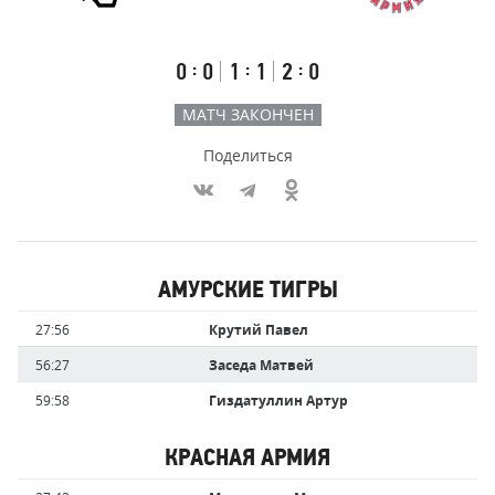
Результаты
Итоговый
Счёт
счёт
по
встречи
таймам
Первый
Второй
Третий
:
:
:
0
0
1
1
2
0
тайм
тайм
тайм
МАТЧ ЗАКОНЧЕН
Поделиться
Участники
АМУРСКИЕ ТИГРЫ
команд,
Имя
Время
27:56
Крутий Павел
забившие
игрока
голы
56:27
Заседа Матвей
59:58
Гиздатуллин Артур
КРАСНАЯ АРМИЯ
Имя