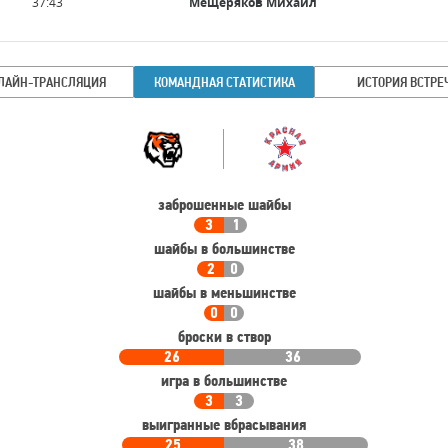
Время
37:43
Мещеряков Михаил
игрока
ЛАЙН-ТРАНСЛЯЦИЯ
КОМАНДНАЯ СТАТИСТИКА
ИСТОРИЯ ВСТРЕ
Командная
Команда
статистика
заброшенные шайбы
3
1
шайбы в большинстве
2
0
шайбы в меньшинстве
0
0
броски в створ
26
36
игра в большинстве
3
3
выигранные вбрасывания
25
38