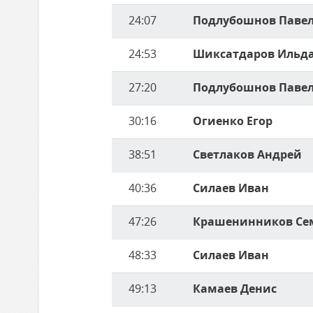
24:07
Подлубошнов Паве
24:53
Шиксатдаров Ильд
27:20
Подлубошнов Паве
30:16
Огиенко Егор
38:51
Светлаков Андрей
40:36
Силаев Иван
47:26
Крашенинников Се
48:33
Силаев Иван
49:13
Камаев Денис