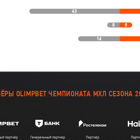
43
0
0
16
ЁРЫ OLIMPBET ЧЕМПИОНАТА МХЛ СЕЗОНА 2
ый партнёр
Генеральный партнер
Партнёр
Парт