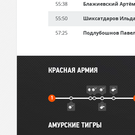
55:38
Блажиевский Артё
55:50
Шиксатдаров Ильд
57:25
Подлубошнов Паве
Главные
КРАСНАЯ АРМИЯ
события
матча
Первый
1
тайм
АМУРСКИЕ ТИГРЫ