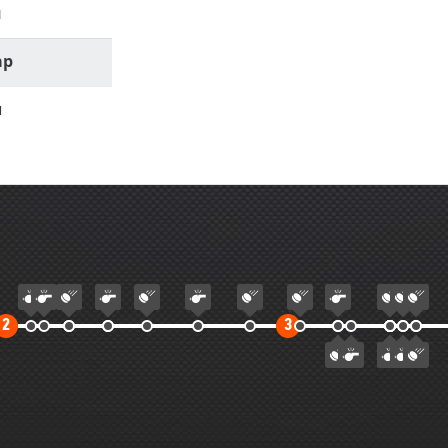
м
ар
л
Второй
Третий
2
3
тайм
тайм