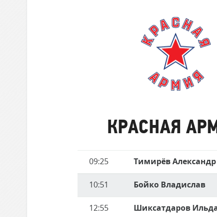
забившие
Локомотив
матче
голы
Северсталь
ЦСКА
Шанхайские Драконы
Красная
Армия
КРАСНАЯ АР
Имя
09:25
Тимирёв Александр
Время
игрока
10:51
Бойко Владислав
12:55
Шиксатдаров Ильд