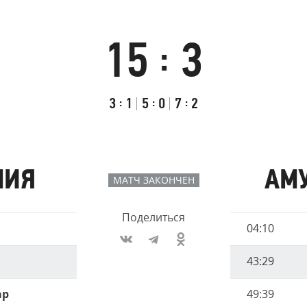
Амур
Барыс
15
3
:
Салават Юлаев
Сибирь
Итоговый
Счёт
Результаты
счёт
по
встречи
Первый
:
Второй
:
Третий
:
3
1
5
0
7
2
таймам
тайм
тайм
тайм
МИЯ
АМ
МАТЧ ЗАКОНЧЕН
Поделиться
Имя
04:10
Время
игрока
43:29
ар
49:39