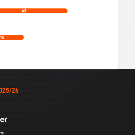
43
18
025/26
нёр