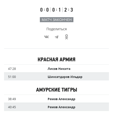
счёт
по
встречи
таймам
Первый
Второй
Третий
:
:
:
0
0
0
1
2
3
тайм
тайм
тайм
МАТЧ ЗАКОНЧЕН
Поделиться
Участники
КРАСНАЯ АРМИЯ
команд,
Имя
Время
47:28
Лисов Никита
забившие
игрока
голы
51:00
Шиксатдаров Ильдар
АМУРСКИЕ ТИГРЫ
Имя
Время
38:49
Ремов Александр
игрока
40:45
Ремов Александр