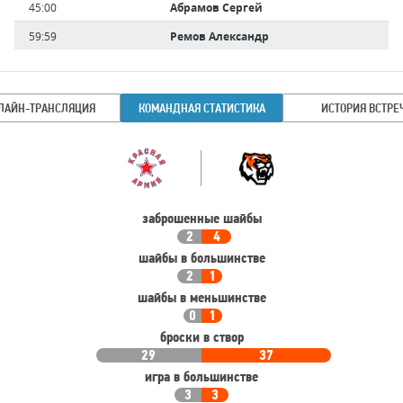
45:00
Абрамов Сергей
59:59
Ремов Александр
ЛАЙН-ТРАНСЛЯЦИЯ
КОМАНДНАЯ СТАТИСТИКА
ИСТОРИЯ ВСТРЕ
Командная
Команда
статистика
заброшенные шайбы
2
4
шайбы в большинстве
2
1
шайбы в меньшинстве
0
1
броски в створ
29
37
игра в большинстве
3
3