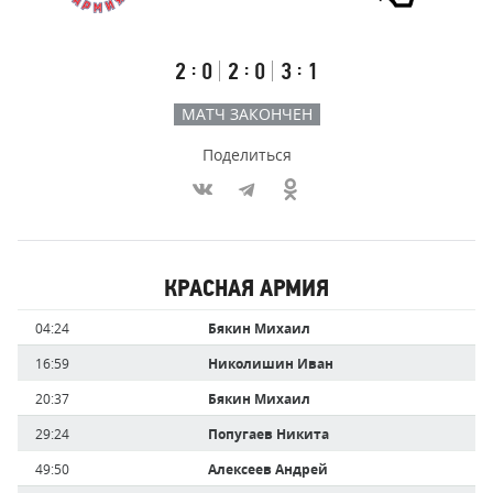
Результаты
Итоговый
Счёт
счёт
по
встречи
таймам
Первый
Второй
Третий
:
:
:
2
0
2
0
3
1
тайм
тайм
тайм
МАТЧ ЗАКОНЧЕН
Поделиться
Участники
КРАСНАЯ АРМИЯ
команд,
Имя
Время
04:24
Бякин Михаил
забившие
игрока
голы
16:59
Николишин Иван
20:37
Бякин Михаил
29:24
Попугаев Никита
49:50
Алексеев Андрей