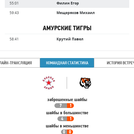
55:01
Филин Егор
59:43
Мещеряков Михаил
АМУРСКИЕ ТИГРЫ
Имя
Время
58:41
Крутий Павел
игрока
ЛАЙН-ТРАНСЛЯЦИЯ
КОМАНДНАЯ СТАТИСТИКА
ИСТОРИЯ ВСТРЕ
Командная
Команда
статистика
заброшенные шайбы
7
1
шайбы в большинстве
4
1
шайбы в меньшинстве
0
0