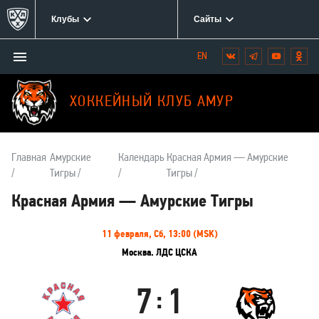
Клубы
Сайты
Открыть/
Вконтакте
Telegram
YouTube
Одн
Мы
закрыть
в
меню
социальных
ХОККЕЙНЫЙ КЛУБ АМУР
сетях:
Главная
Амурские
Календарь
Красная Армия — Амурские
Тигры
Тигры
Красная Армия — Амурские Тигры
Информация
11 февраля, Сб, 13:00 (MSK)
о
Москва. ЛДС ЦСКА
матче
7
1
:
Красная
Амурские
Армия
Тигры