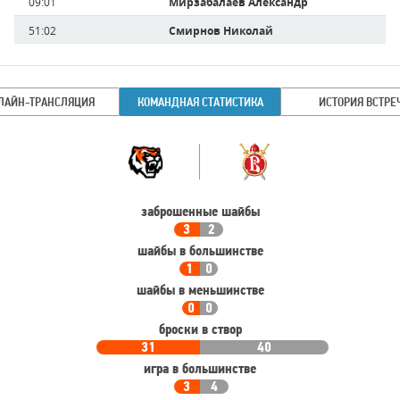
Время
09:01
Мирзабалаев Александр
игрока
51:02
Смирнов Николай
ЛАЙН-ТРАНСЛЯЦИЯ
КОМАНДНАЯ СТАТИСТИКА
ИСТОРИЯ ВСТРЕ
Командная
Команда
статистика
заброшенные шайбы
3
2
шайбы в большинстве
1
0
шайбы в меньшинстве
0
0
броски в створ
31
40
игра в большинстве
3
4