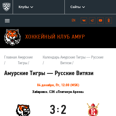
Клубы
Сайты
Открыть/
Вконтакте
Telegram
YouTube
Одн
Мы
закрыть
в
меню
социальных
ХОККЕЙНЫЙ КЛУБ АМУР
сетях:
Главная
Амурские
Календарь
Амурские Тигры — Русские
Тигры
Витязи
Амурские Тигры — Русские Витязи
Информация
04 декабря, Пт, 12:00 (MSK)
о
Хабаровск. СЗК «Платинум Арена»
матче
3
2
:
Амурские
Русские
Тигры
Витязи