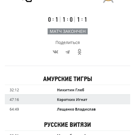
Результаты
Итоговый
Счёт
счёт
по
встречи
таймам
Первый
Второй
Третий
:
:
:
0
1
1
0
1
1
тайм
тайм
тайм
МАТЧ ЗАКОНЧЕН
Поделиться
Участники
АМУРСКИЕ ТИГРЫ
команд,
Имя
Время
32:12
Никитин Глеб
забившие
игрока
голы
47:16
Коротких Игнат
64:49
Лещенко Владислав
РУССКИЕ ВИТЯЗИ
Имя