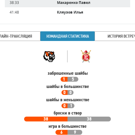
38:33
Макаренко Павел
41:48
Кляузов Илья
ЛАЙН-ТРАНСЛЯЦИЯ
КОМАНДНАЯ СТАТИСТИКА
ИСТОРИЯ ВСТРЕ
Командная
Команда
статистика
заброшенные шайбы
1
5
шайбы в большинстве
0
0
шайбы в меньшинстве
0
1
броски в створ
38
38
игра в большинстве
6
9