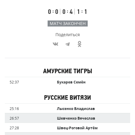
счёт
по
встречи
таймам
Первый
Второй
Третий
:
:
:
0
0
0
4
1
1
тайм
тайм
тайм
МАТЧ ЗАКОНЧЕН
Поделиться
Участники
АМУРСКИЕ ТИГРЫ
команд,
Имя
Время
52:37
Букарев Семён
забившие
игрока
голы
РУССКИЕ ВИТЯЗИ
Имя
Время
25:16
Лысенко Владислав
игрока
26:57
Шевченко Вячеслав
27:28
Швец-Роговой Артём