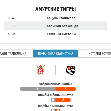
АМУРСКИЕ ТИГРЫ
Имя
Время
08:47
Кацуба Станислав
игрока
19:10
Калинин Александр
40:44
Тесленко Виталий
ЛАЙН-ТРАНСЛЯЦИЯ
КОМАНДНАЯ СТАТИСТИКА
ИСТОРИЯ ВСТРЕ
Командная
Команда
статистика
заброшенные шайбы
6
3
шайбы в большинстве
0
2
шайбы в меньшинстве