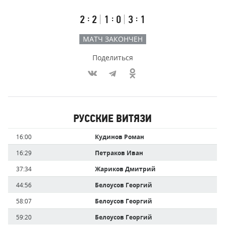
счёт
по
встречи
таймам
Первый
Второй
Третий
:
:
:
2
2
1
0
3
1
тайм
тайм
тайм
МАТЧ ЗАКОНЧЕН
Поделиться
Участники
РУССКИЕ ВИТЯЗИ
команд,
Имя
Время
16:00
Кудинов Роман
забившие
игрока
голы
16:29
Петраков Иван
37:34
Жариков Дмитрий
44:56
Белоусов Георгий
58:07
Белоусов Георгий
59:20
Белоусов Георгий