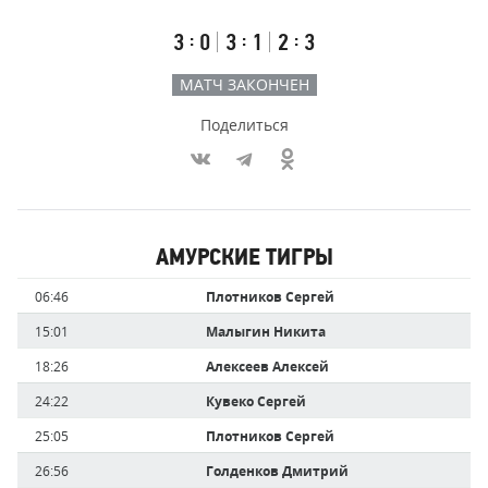
счёт
по
встречи
таймам
Первый
Второй
Третий
:
:
:
3
0
3
1
2
3
тайм
тайм
тайм
МАТЧ ЗАКОНЧЕН
Поделиться
Участники
АМУРСКИЕ ТИГРЫ
команд,
Имя
Время
06:46
Плотников Сергей
забившие
игрока
голы
15:01
Малыгин Никита
18:26
Алексеев Алексей
24:22
Кувеко Сергей
25:05
Плотников Сергей
26:56
Голденков Дмитрий