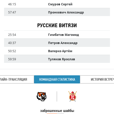
46:15
Смуров Сергей
57:47
Пронкевич Александр
РУССКИЕ ВИТЯЗИ
Имя
Время
25:54
Гимбатов Магомед
игрока
40:37
Петров Александр
50:52
Валерко Артём
59:59
Туляков Ярослав
ЛАЙН-ТРАНСЛЯЦИЯ
КОМАНДНАЯ СТАТИСТИКА
ИСТОРИЯ ВСТРЕ
Командная
Команда
статистика
заброшенные шайбы