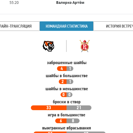
Имя
Время
55:20
Валерко Артём
игрока
ЛАЙН-ТРАНСЛЯЦИЯ
КОМАНДНАЯ СТАТИСТИКА
ИСТОРИЯ ВСТРЕ
Командная
Команда
статистика
заброшенные шайбы
4
1
шайбы в большинстве
2
1
шайбы в меньшинстве
0
0
броски в створ
33
21
игра в большинстве
6
8
выигранные вбрасывания