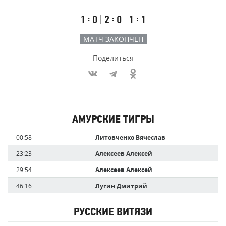
счёт
по
встречи
таймам
Первый
Второй
Третий
:
:
:
1
0
2
0
1
1
тайм
тайм
тайм
МАТЧ ЗАКОНЧЕН
Поделиться
Участники
АМУРСКИЕ ТИГРЫ
команд,
Имя
Время
00:58
Литовченко Вячеслав
забившие
игрока
голы
23:23
Алексеев Алексей
29:54
Алексеев Алексей
46:16
Лугин Дмитрий
РУССКИЕ ВИТЯЗИ