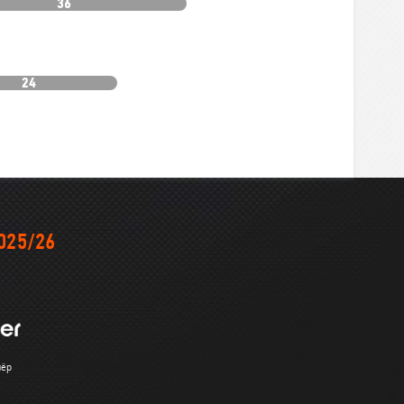
36
24
025/26
нёр