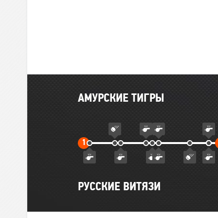
Главные
АМУРСКИЕ ТИГРЫ
события
матча
Первый
1
тайм
РУССКИЕ ВИТЯЗИ