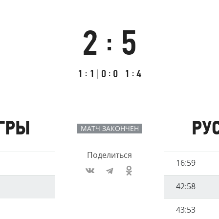
Амур
Барыс
2
5
:
Салават Юлаев
Сибирь
Итоговый
Счёт
Результаты
счёт
по
встречи
Первый
:
Второй
:
Третий
:
1
1
0
0
1
4
таймам
тайм
тайм
тайм
ГРЫ
РУ
МАТЧ ЗАКОНЧЕН
Поделиться
Имя
16:59
Время
игрока
42:58
43:53