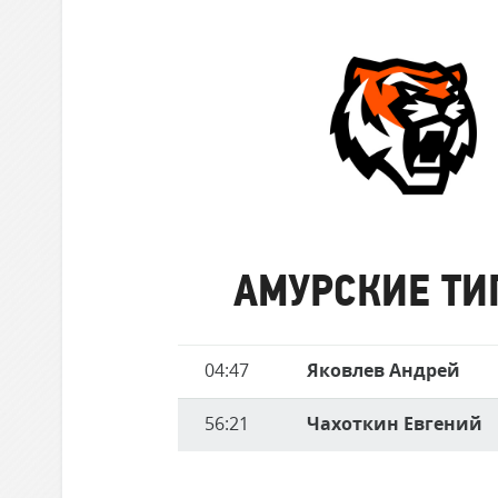
забившие
Локомотив
матче
голы
Северсталь
ЦСКА
Шанхайские Драконы
Амурские
Тигры
АМУРСКИЕ ТИ
Имя
04:47
Яковлев Андрей
Время
игрока
56:21
Чахоткин Евгений