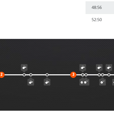
48:56
52:50
Второй
Третий
2
3
тайм
тайм