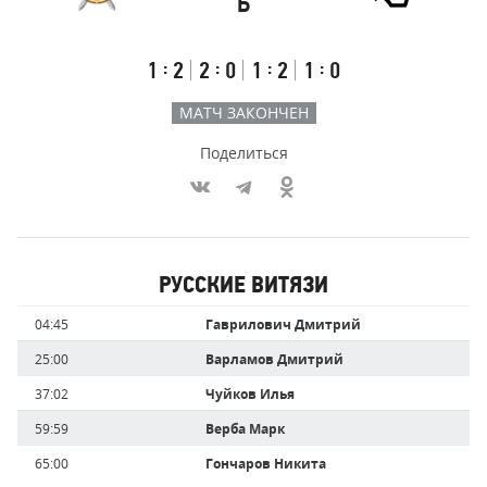
Б
Результаты
Итоговый
Счёт
счёт
по
встречи
таймам
Первый
Второй
Третий
Буллиты
:
:
:
:
1
2
2
0
1
2
1
0
тайм
тайм
тайм
МАТЧ ЗАКОНЧЕН
Поделиться
Участники
РУССКИЕ ВИТЯЗИ
команд,
Имя
Время
04:45
Гаврилович Дмитрий
забившие
игрока
голы
25:00
Варламов Дмитрий
37:02
Чуйков Илья
59:59
Верба Марк
65:00
Гончаров Никита