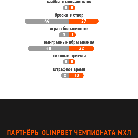
шайбы в меньшинстве
0
0
броски в створ
44
27
игра в большинстве
5
1
выигранные вбрасывания
40
22
силовые приемы
0
0
штрафное время
2
10
ПАРТНЁРЫ OLIMPBET ЧЕМПИОНАТА МХЛ