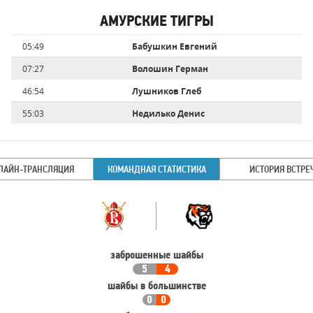
АМУРСКИЕ ТИГРЫ
Имя
Время
05:49
Бабушкин Евгений
игрока
07:27
Волошин Герман
46:54
Лушников Глеб
55:03
Недилько Денис
ЛАЙН-ТРАНСЛЯЦИЯ
КОМАНДНАЯ СТАТИСТИКА
ИСТОРИЯ ВСТРЕ
Командная
Команда
статистика
заброшенные шайбы
5
4
шайбы в большинстве
0
0