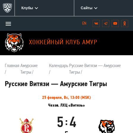
Клубы
Сайты
Открыть/
Вконтакте
Telegram
YouTube
Одн
Мы
закрыть
в
меню
социальных
ХОККЕЙНЫЙ КЛУБ АМУР
сетях:
Главная
Амурские
Календарь
Русские Витязи — Амурские
Тигры
Тигры
Русские Витязи — Амурские Тигры
Информация
25 февраля, Вс, 13:00 (MSK)
о
Чехов. ЛХЦ «Витязь»
матче
5
4
:
Русские
Амурские
Витязи
Тигры