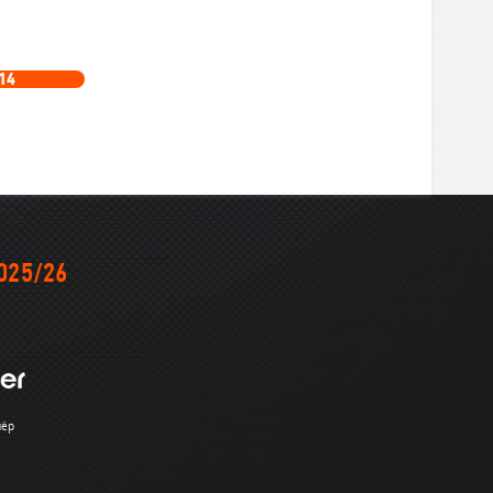
14
025/26
нёр