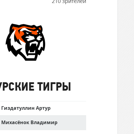
210 зрителей
Амурские
Тигры
УРСКИЕ ТИГРЫ
Гиздатуллин Артур
Михасёнок Владимир