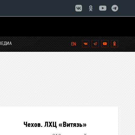
МЕДИА
Вконтакте
Telegram
YouTube
Однокла
Чехов. ЛХЦ «Витязь»