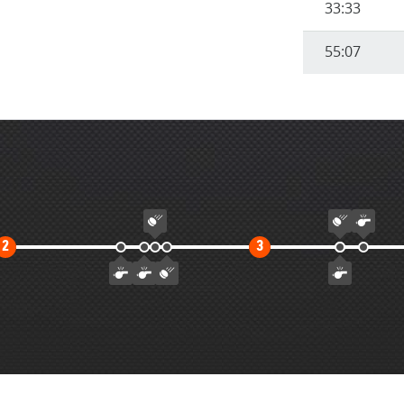
33:33
55:07
Второй
Третий
2
3
тайм
тайм