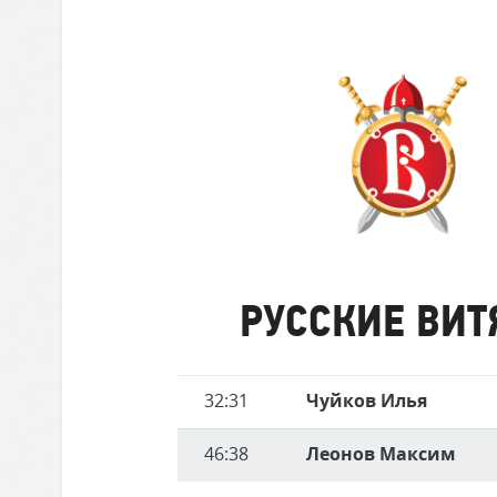
забившие
Локомотив
матче
голы
Северсталь
ЦСКА
Шанхайские Драконы
Русские
Витязи
РУССКИЕ ВИТ
Имя
32:31
Чуйков Илья
Время
игрока
46:38
Леонов Максим