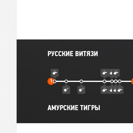
Главные
РУССКИЕ ВИТЯЗИ
события
матча
Первый
1
тайм
АМУРСКИЕ ТИГРЫ