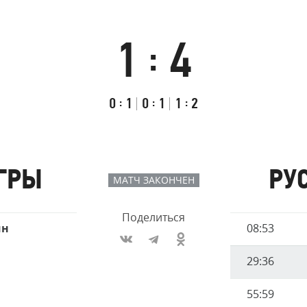
Амур
Барыс
1
4
:
Салават Юлаев
Сибирь
Итоговый
Счёт
Результаты
счёт
по
встречи
Первый
:
Второй
:
Третий
:
0
1
0
1
1
2
таймам
тайм
тайм
тайм
ГРЫ
РУ
МАТЧ ЗАКОНЧЕН
Поделиться
Имя
ин
08:53
Время
игрока
29:36
55:59