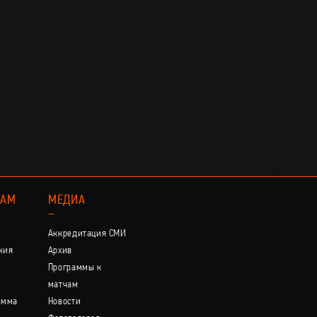
КАМ
МЕДИА
–
Аккредитация СМИ
ния
Архив
Программы к
матчам
амма
Новости