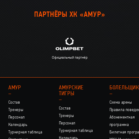
ПАРТНЁРЫ ХК «АМУР»
Официальный партнёр
АМУР
АМУРСКИЕ
БОЛЕЛЬЩИ
–
ТИГРЫ
–
–
Состав
Схема арены
Состав
Тренеры
Правила поведе
Тренеры
Персонал
Абонементная
Персонал
Календарь
программа
Турнирная таблица
Турнирная таблица
Билетная прогр
Календарь