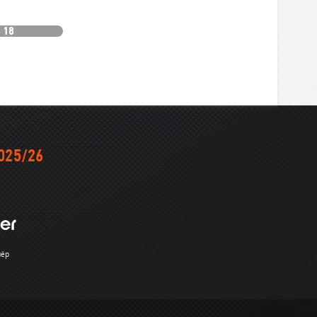
18
025/26
нёр