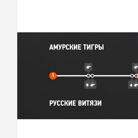
Главные
АМУРСКИЕ ТИГРЫ
события
матча
Первый
1
тайм
РУССКИЕ ВИТЯЗИ