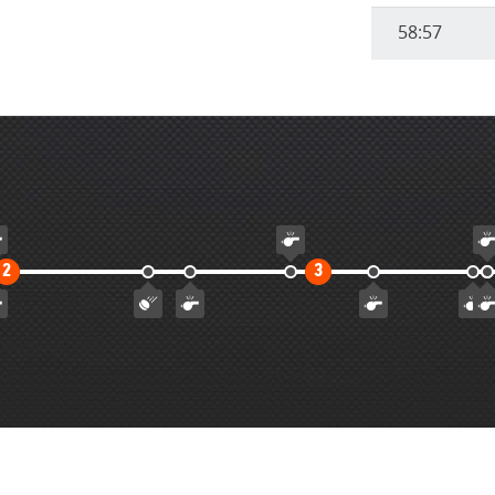
58:57
Второй
Третий
2
3
тайм
тайм