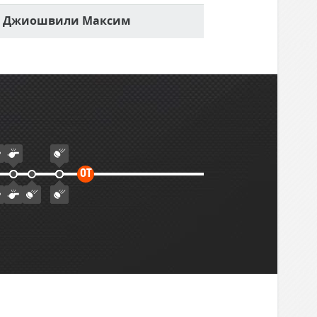
Джиошвили Максим
Дополнительное
ОТ
время