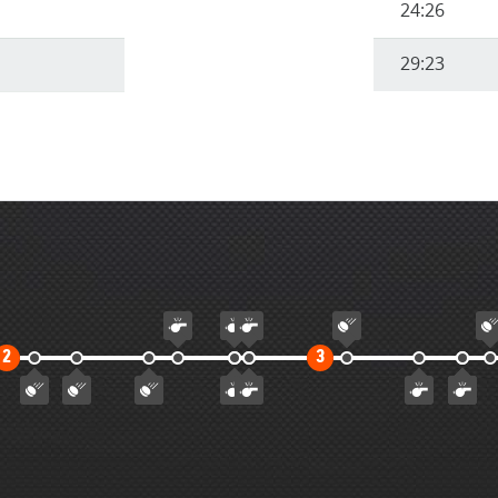
24:26
29:23
Второй
Третий
2
3
тайм
тайм