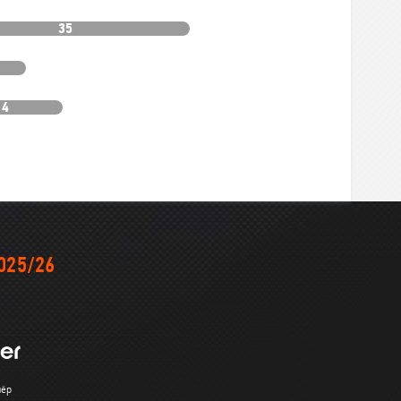
35
14
025/26
нёр