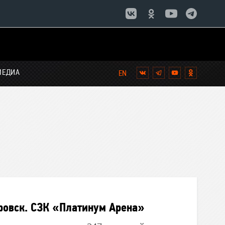
МЕДИА
Вконтакте
Telegram
YouTube
Однокла
ровск. СЗК «Платинум Арена»