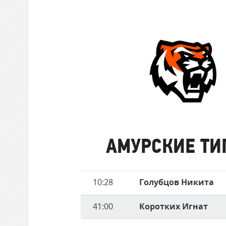
забившие
Локомотив
матче
голы
Северсталь
ЦСКА
Шанхайские Драконы
Амурские
Тигры
АМУРСКИЕ ТИ
Имя
10:28
Голубцов Никита
Время
игрока
41:00
Коротких Игнат