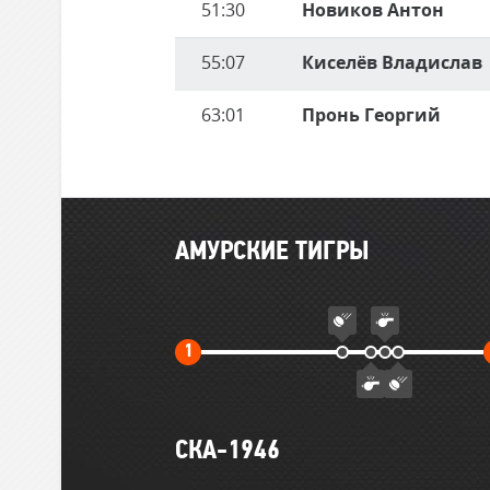
51:30
Новиков Антон
55:07
Киселёв Владислав
63:01
Пронь Георгий
Главные
АМУРСКИЕ ТИГРЫ
события
матча
Первый
1
тайм
СКА-1946