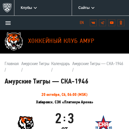
Клубы
Сайты
Открыть/
Вконтакте
Telegram
YouTube
Одн
Мы
закрыть
в
меню
социальных
ХОККЕЙНЫЙ КЛУБ АМУР
сетях:
Главная
Амурские Тигры
Календарь
Амурские Тигры — СКА-1946
Амурские Тигры — СКА-1946
Информация
20 октября, Сб, 06:00 (MSK)
о
Хабаровск. СЗК «Платинум Арена»
матче
2
3
:
Амурские
СКА-1946
Тигры