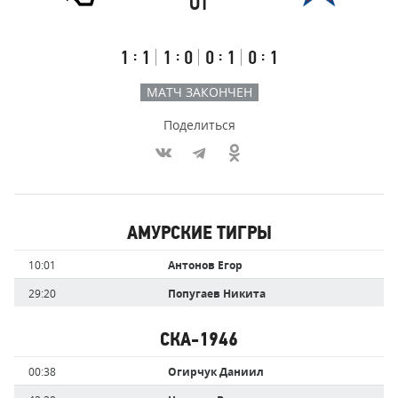
ОТ
Результаты
Итоговый
Счёт
счёт
по
встречи
таймам
Первый
Второй
Третий
Овертайм
:
:
:
:
1
1
1
0
0
1
0
1
тайм
тайм
тайм
МАТЧ ЗАКОНЧЕН
Поделиться
Участники
АМУРСКИЕ ТИГРЫ
команд,
Имя
Время
10:01
Антонов Егор
забившие
игрока
голы
29:20
Попугаев Никита
СКА-1946
Имя
Время
00:38
Огирчук Даниил
игрока