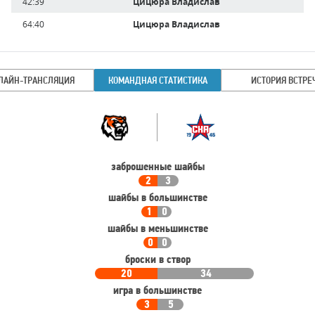
42:39
Цицюра Владислав
64:40
Цицюра Владислав
ЛАЙН-ТРАНСЛЯЦИЯ
КОМАНДНАЯ СТАТИСТИКА
ИСТОРИЯ ВСТРЕ
Командная
Команда
статистика
заброшенные шайбы
2
3
шайбы в большинстве
1
0
шайбы в меньшинстве
0
0
броски в створ
20
34
игра в большинстве
3
5