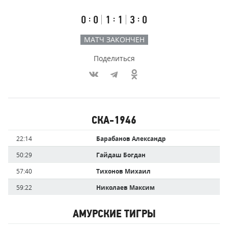
счёт
по
встречи
таймам
Первый
Второй
Третий
:
:
:
0
0
1
1
3
0
тайм
тайм
тайм
МАТЧ ЗАКОНЧЕН
Поделиться
Участники
СКА-1946
команд,
Имя
Время
22:14
Барабанов Александр
забившие
игрока
голы
50:29
Гайдаш Богдан
57:40
Тихонов Михаил
59:22
Николаев Максим
АМУРСКИЕ ТИГРЫ