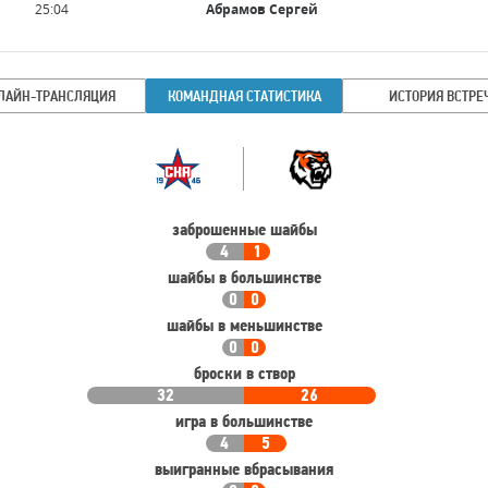
Имя
Время
25:04
Абрамов Сергей
игрока
ЛАЙН-ТРАНСЛЯЦИЯ
КОМАНДНАЯ СТАТИСТИКА
ИСТОРИЯ ВСТРЕ
Командная
Команда
статистика
заброшенные шайбы
4
1
шайбы в большинстве
0
0
шайбы в меньшинстве
0
0
броски в створ
32
26
игра в большинстве
4
5
выигранные вбрасывания