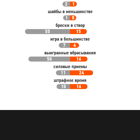
2
1
шайбы в меньшинстве
1
0
броски в створ
55
15
игра в большинстве
7
4
выигранные вбрасывания
50
16
силовые приемы
11
24
штрафное время
10
16