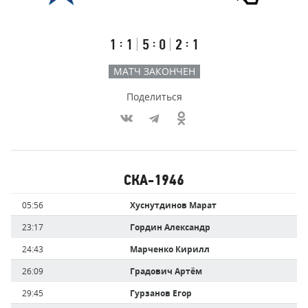
Результаты
Итоговый
Счёт
счёт
по
встречи
таймам
Первый
Второй
Третий
:
:
:
1
1
5
0
2
1
тайм
тайм
тайм
МАТЧ ЗАКОНЧЕН
Поделиться
Участники
СКА-1946
команд,
Имя
Время
05:56
Хуснутдинов Марат
забившие
игрока
голы
23:17
Гордин Александр
24:43
Марченко Кирилл
26:09
Градович Артём
29:45
Гурзанов Егор