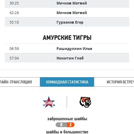
30:25
Мичков Матвей
42:24
Мичков Матвей
55:10
Гурзанов Егор
АМУРСКИЕ ТИГРЫ
Имя
Время
06:59
Рашидуллин Илья
игрока
57:04
Никитин Глеб
ЛАЙН-ТРАНСЛЯЦИЯ
КОМАНДНАЯ СТАТИСТИКА
ИСТОРИЯ ВСТРЕ
Командная
Команда
статистика
заброшенные шайбы
8
2
шайбы в большинстве