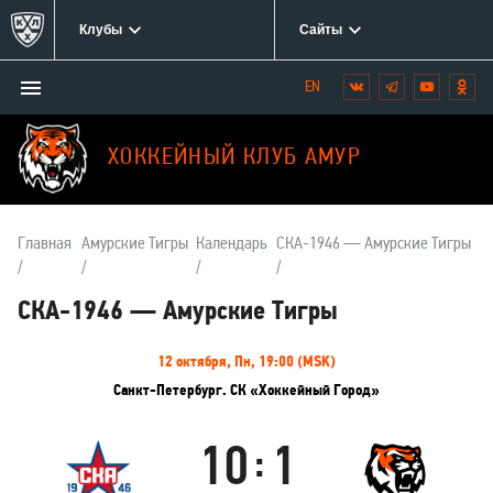
Клубы
Сайты
Открыть/
Вконтакте
Telegram
YouTube
Одн
Мы
закрыть
в
меню
социальных
ХОККЕЙНЫЙ КЛУБ АМУР
сетях:
Главная
Амурские Тигры
Календарь
СКА-1946 — Амурские Тигры
СКА-1946 — Амурские Тигры
Информация
12 октября, Пн, 19:00 (MSK)
о
Санкт-Петербург. СК «Хоккейный Город»
матче
10
1
:
СКА-1946
Амурские
Тигры