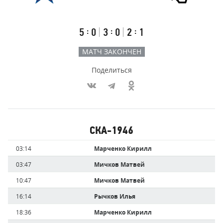
Результаты
Итоговый
Счёт
счёт
по
встречи
таймам
Первый
Второй
Третий
:
:
:
5
0
3
0
2
1
тайм
тайм
тайм
МАТЧ ЗАКОНЧЕН
Поделиться
Участники
СКА-1946
команд,
Имя
Время
03:14
Марченко Кирилл
забившие
игрока
голы
03:47
Мичков Матвей
10:47
Мичков Матвей
16:14
Рычков Илья
18:36
Марченко Кирилл