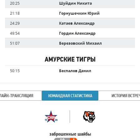
20:25
Шуйдин Никита
21:18
Горнушечкин Юрий
24:29
Катаев Александр
49:54
Гордин Александр
51:07
Березовский Михаил
АМУРСКИЕ ТИГРЫ
Имя
Время
50:15
Беспалов Данил
игрока
ЛАЙН-ТРАНСЛЯЦИЯ
КОМАНДНАЯ СТАТИСТИКА
ИСТОРИЯ ВСТРЕ
Командная
Команда
статистика
заброшенные шайбы