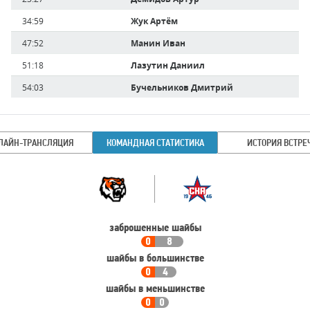
34:59
Жук Артём
47:52
Манин Иван
51:18
Лазутин Даниил
54:03
Бучельников Дмитрий
ЛАЙН-ТРАНСЛЯЦИЯ
КОМАНДНАЯ СТАТИСТИКА
ИСТОРИЯ ВСТРЕ
Командная
Команда
статистика
заброшенные шайбы
0
8
шайбы в большинстве
0
4
шайбы в меньшинстве
0
0