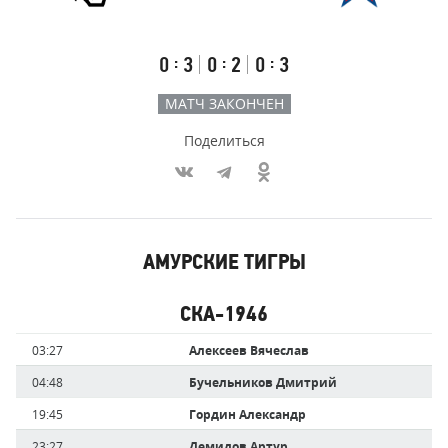
Результаты
Итоговый
Счёт
счёт
по
встречи
таймам
Первый
Второй
Третий
:
:
:
0
3
0
2
0
3
тайм
тайм
тайм
МАТЧ ЗАКОНЧЕН
Поделиться
Участники
АМУРСКИЕ ТИГРЫ
команд,
Имя
Время
забившие
игрока
СКА-1946
голы
Имя
Время
03:27
Алексеев Вячеслав
игрока
04:48
Бучельников Дмитрий
19:45
Гордин Александр
23:27
Демидов Артур