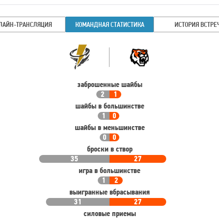
ЛАЙН-ТРАНСЛЯЦИЯ
КОМАНДНАЯ СТАТИСТИКА
ИСТОРИЯ ВСТРЕ
Командная
Команда
статистика
заброшенные шайбы
2
1
шайбы в большинстве
1
0
шайбы в меньшинстве
0
0
броски в створ
35
27
игра в большинстве
1
2
выигранные вбрасывания
31
27
силовые приемы