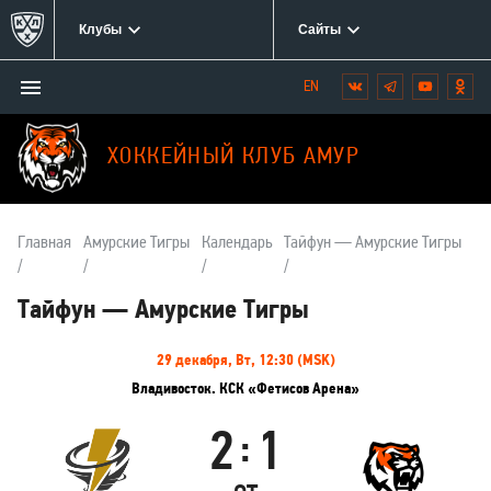
Клубы
Сайты
Открыть/
Вконтакте
Telegram
YouTube
Одн
Мы
закрыть
в
меню
социальных
ХОККЕЙНЫЙ КЛУБ АМУР
сетях:
Главная
Амурские Тигры
Календарь
Тайфун — Амурские Тигры
Тайфун — Амурские Тигры
Информация
29 декабря, Вт, 12:30 (MSK)
о
Владивосток. КСК «Фетисов Арена»
матче
2
1
:
Тайфун
Амурские
Тигры