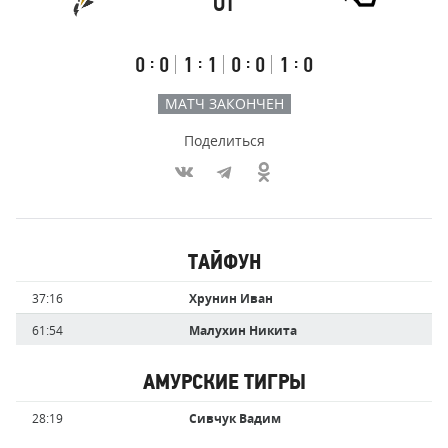
ОТ
Результаты
Итоговый
Счёт
счёт
по
встречи
таймам
Первый
Второй
Третий
Овертайм
:
:
:
:
0
0
1
1
0
0
1
0
тайм
тайм
тайм
МАТЧ ЗАКОНЧЕН
Поделиться
Участники
ТАЙФУН
команд,
Имя
Время
37:16
Хрунин Иван
забившие
игрока
голы
61:54
Малухин Никита
АМУРСКИЕ ТИГРЫ
Имя
Время
28:19
Сивчук Вадим
игрока