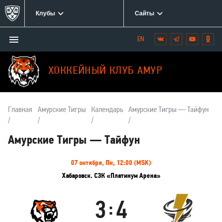
Клубы
Сайты
Открыть/
Вконтакте
Telegram
YouTube
Одн
Мы
закрыть
в
меню
социальных
ХОККЕЙНЫЙ КЛУБ АМУР
сетях:
Главная
Амурские Тигры
Календарь
Амурские Тигры — Тайфун
Амурские Тигры — Тайфун
Информация
07 октября, Пн, 12:00 (MSK)
о
Хабаровск. СЗК «Платинум Арена»
матче
3
4
:
Амурские
Тайфун
Тигры