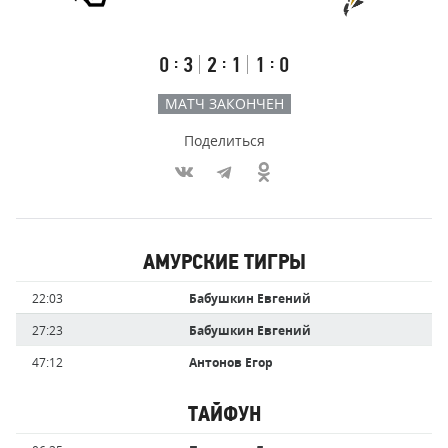
Результаты
Итоговый
Счёт
счёт
по
встречи
таймам
Первый
Второй
Третий
:
:
:
0
3
2
1
1
0
тайм
тайм
тайм
МАТЧ ЗАКОНЧЕН
Поделиться
Участники
АМУРСКИЕ ТИГРЫ
команд,
Имя
Время
22:03
Бабушкин Евгений
забившие
игрока
голы
27:23
Бабушкин Евгений
47:12
Антонов Егор
ТАЙФУН
Имя