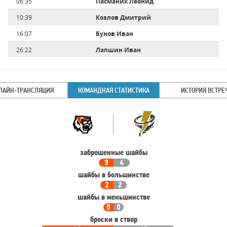
Время
06:35
Пасманик Леонид
игрока
10:39
Козлов Дмитрий
16:07
Бунов Иван
26:22
Лапшин Иван
ЛАЙН-ТРАНСЛЯЦИЯ
КОМАНДНАЯ СТАТИСТИКА
ИСТОРИЯ ВСТРЕ
Командная
Команда
статистика
заброшенные шайбы
3
4
шайбы в большинстве
2
2
шайбы в меньшинстве
0
0
броски в створ