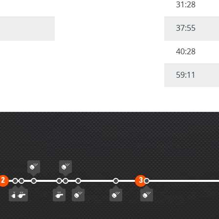
31:28
37:55
40:28
59:11
Второй
Третий
2
3
тайм
тайм