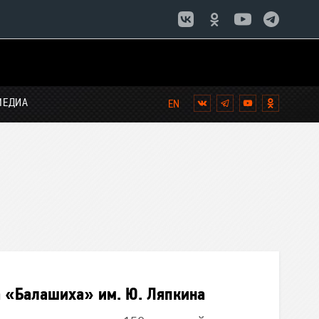
МЕДИА
Вконтакте
Telegram
YouTube
Однокла
 «Балашиха» им. Ю. Ляпкина