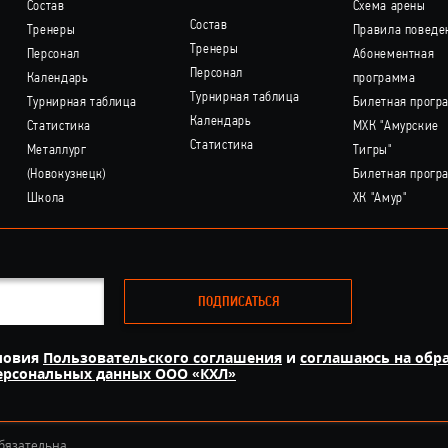
Состав
Схема арены
Состав
Тренеры
Правила поведе
Тренеры
Персонал
Абонементная
Персонал
Календарь
программа
Турнирная таблица
Турнирная таблица
Билетная прогр
Календарь
Статистика
МХК "Амурские
Статистика
Металлург
Тигры"
(Новокузнецк)
Билетная прогр
Школа
ХК "Амур"
ПОДПИСАТЬСЯ
ловия
Пользовательского соглашения
и
соглашаюсь на обр
персональных данных ООО «КХЛ»
бязательна