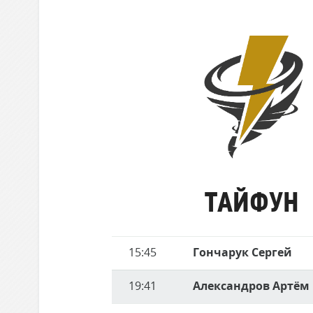
забившие
Локомотив
матче
голы
Северсталь
ЦСКА
Шанхайские Драконы
Тайфун
ТАЙФУН
Имя
15:45
Гончарук Сергей
Время
игрока
19:41
Александров Артём