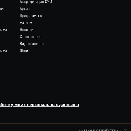
Аккредитация СМИ
ния
Архив
Программы к
матчам
амма
Новости
Фотогалерея
Видеогалерея
амма
Обои
аботку моих персональных данных в
Дизайн и разработка -
Func.