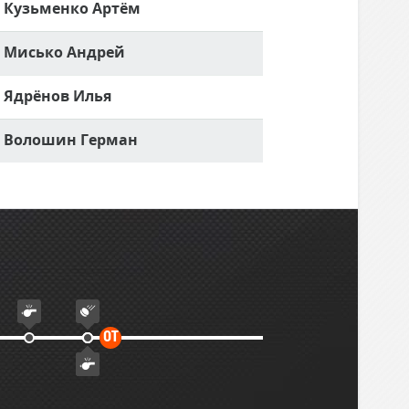
Кузьменко Артём
Мисько Андрей
Ядрёнов Илья
Волошин Герман
Дополнительное
ОТ
время