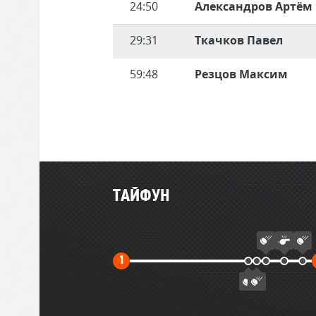
24:50
Александров Артём
29:31
Ткачков Павел
59:48
Резцов Максим
Главные
ТАЙФУН
события
матча
Первый
1
тайм