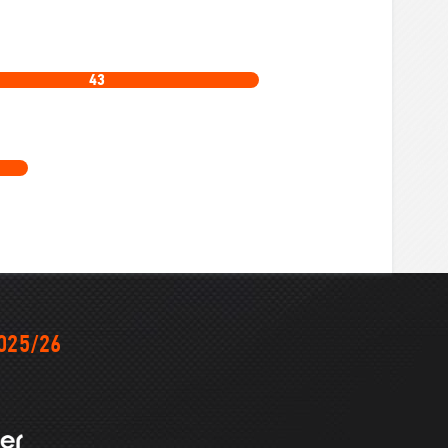
43
025/26