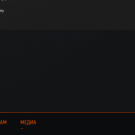
нёр
КАМ
МЕДИА
–