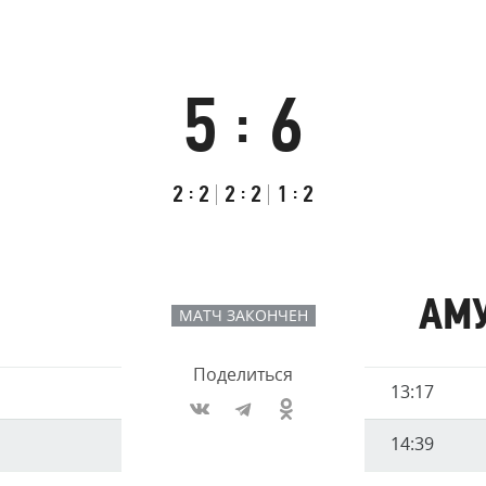
Амур
Барыс
Салават Юлаев
5
6
:
Сибирь
Итоговый
Счёт
Результаты
счёт
по
встречи
Первый
:
Второй
:
Третий
:
2
2
2
2
1
2
таймам
тайм
тайм
тайм
АМ
МАТЧ ЗАКОНЧЕН
Поделиться
Имя
13:17
Время
игрока
14:39