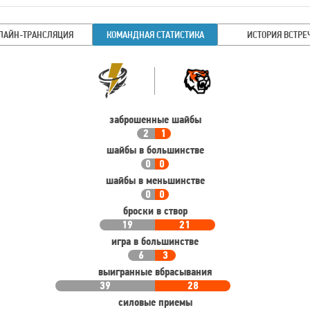
ЛАЙН-ТРАНСЛЯЦИЯ
КОМАНДНАЯ СТАТИСТИКА
ИСТОРИЯ ВСТРЕ
Командная
Команда
статистика
заброшенные шайбы
2
1
шайбы в большинстве
0
0
шайбы в меньшинстве
0
0
броски в створ
19
21
игра в большинстве
6
3
выигранные вбрасывания
39
28
силовые приемы