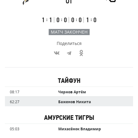
ОТ
Результаты
Итоговый
Счёт
счёт
по
встречи
таймам
Первый
Второй
Третий
Овертайм
:
:
:
:
1
1
0
0
0
0
1
0
тайм
тайм
тайм
МАТЧ ЗАКОНЧЕН
Поделиться
Участники
ТАЙФУН
команд,
Имя
Время
08:17
Чернов Артём
забившие
игрока
голы
62:27
Баженов Никита
АМУРСКИЕ ТИГРЫ
Имя
Время
05:03
Михасёнок Владимир
игрока