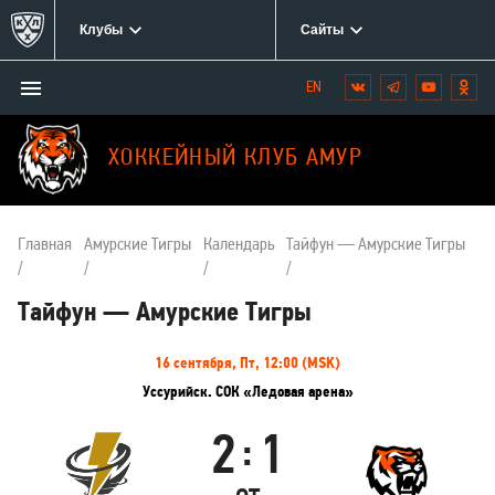
Клубы
Сайты
Открыть/
Вконтакте
Telegram
YouTube
Одн
Мы
закрыть
в
меню
социальных
ХОККЕЙНЫЙ КЛУБ АМУР
сетях:
Главная
Амурские Тигры
Календарь
Тайфун — Амурские Тигры
Тайфун — Амурские Тигры
Информация
16 сентября, Пт, 12:00 (MSK)
о
Уссурийск. СОК «Ледовая арена»
матче
2
1
:
Тайфун
Амурские
Тигры