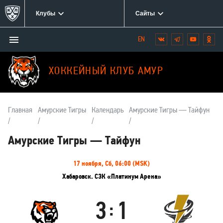
Клубы
Сайты
Открыть/
Вконтакте
Telegram
YouTube
Одн
Мы
закрыть
в
меню
социальных
ХОККЕЙНЫЙ КЛУБ АМУР
сетях:
Главная
Амурские Тигры
Календарь
Амурские Тигры — Тайфун
Амурские Тигры — Тайфун
Информация
17 ноября, Сб, 06:00 (MSK)
о
Хабаровск. СЗК «Платинум Арена»
матче
3
1
:
Амурские
Тайфун
Тигры