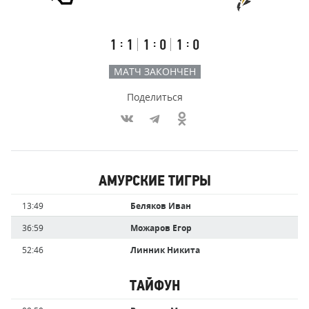
Результаты
Итоговый
Счёт
счёт
по
встречи
таймам
Первый
Второй
Третий
:
:
:
1
1
1
0
1
0
тайм
тайм
тайм
МАТЧ ЗАКОНЧЕН
Поделиться
Участники
АМУРСКИЕ ТИГРЫ
команд,
Имя
Время
13:49
Беляков Иван
забившие
игрока
голы
36:59
Можаров Егор
52:46
Линник Никита
ТАЙФУН
Имя