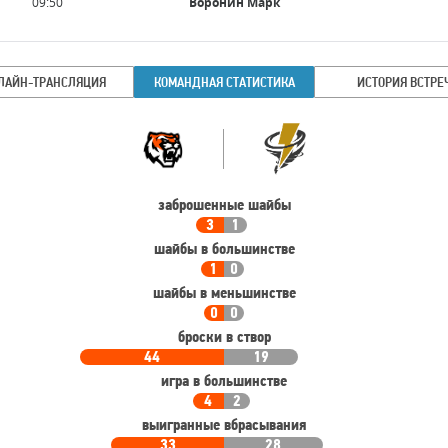
Время
09:50
Воронин Марк
игрока
ЛАЙН-ТРАНСЛЯЦИЯ
КОМАНДНАЯ СТАТИСТИКА
ИСТОРИЯ ВСТРЕ
Командная
Команда
статистика
заброшенные шайбы
3
1
шайбы в большинстве
1
0
шайбы в меньшинстве
0
0
броски в створ
44
19
игра в большинстве
4
2
выигранные вбрасывания
33
28