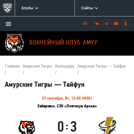
Клубы
Сайты
Открыть/
Вконтакте
Telegram
YouTube
Одн
Мы
закрыть
в
меню
социальных
ХОККЕЙНЫЙ КЛУБ АМУР
сетях:
Главная
Амурские Тигры
Календарь
Амурские Тигры — Тайфун
Амурские Тигры — Тайфун
Информация
29 сентября, Вт, 12:00 (MSK)
о
Хабаровск. СЗК «Платинум Арена»
матче
0
3
:
Амурские
Тайфун
Тигры