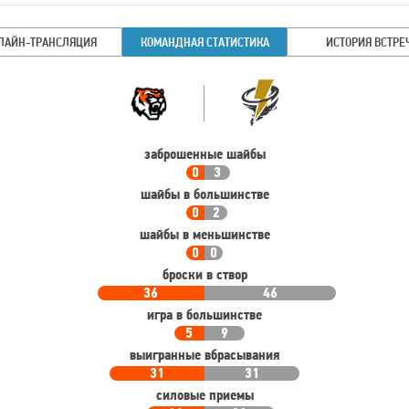
ЛАЙН-ТРАНСЛЯЦИЯ
КОМАНДНАЯ СТАТИСТИКА
ИСТОРИЯ ВСТРЕ
Командная
Команда
статистика
заброшенные шайбы
0
3
шайбы в большинстве
0
2
шайбы в меньшинстве
0
0
броски в створ
36
46
игра в большинстве
5
9
выигранные вбрасывания
31
31
силовые приемы