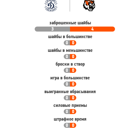
статистика
заброшенные шайбы
3
4
шайбы в большинстве
0
0
шайбы в меньшинстве
0
0
броски в створ
0
0
игра в большинстве
0
0
выигранные вбрасывания
0
0
силовые приемы
0
0
штрафное время
0
0