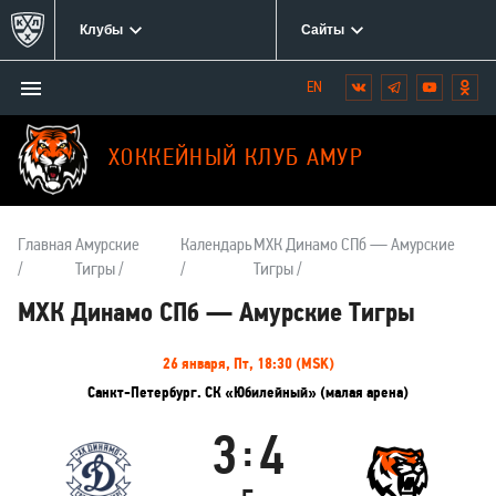
Клубы
Сайты
Открыть/
Вконтакте
Telegram
YouTube
Одн
Мы
закрыть
в
меню
социальных
ХОККЕЙНЫЙ КЛУБ АМУР
сетях:
Главная
Амурские
Календарь
МХК Динамо СПб — Амурские
Тигры
Тигры
МХК Динамо СПб — Амурские Тигры
Информация
26 января, Пт, 18:30 (MSK)
о
Санкт-Петербург. СК «Юбилейный» (малая арена)
матче
3
4
:
МХК
Амурские
Динамо
Тигры