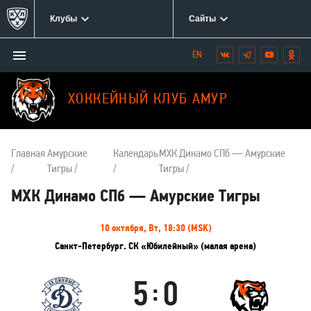
Клубы
Сайты
Открыть/
Вконтакте
Telegram
YouTube
Одн
Мы
закрыть
в
меню
социальных
ХОККЕЙНЫЙ КЛУБ АМУР
сетях:
Главная
Амурские
Календарь
МХК Динамо СПб — Амурские
Тигры
Тигры
МХК Динамо СПб — Амурские Тигры
Информация
10 октября, Вт, 18:30 (MSK)
о
Санкт-Петербург. СК «Юбилейный» (малая арена)
матче
5
0
:
МХК
Амурские
Динамо
Тигры