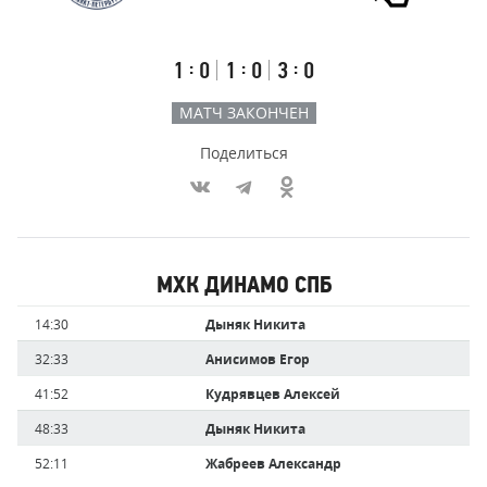
СПб
Результаты
Итоговый
Счёт
счёт
по
встречи
таймам
Первый
Второй
Третий
:
:
:
1
0
1
0
3
0
тайм
тайм
тайм
МАТЧ ЗАКОНЧЕН
Поделиться
Участники
МХК ДИНАМО СПБ
команд,
Имя
Время
14:30
Дыняк Никита
забившие
игрока
голы
32:33
Анисимов Егор
41:52
Кудрявцев Алексей
48:33
Дыняк Никита
52:11
Жабреев Александр