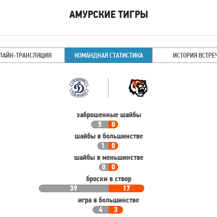
АМУРСКИЕ ТИГРЫ
Имя
Время
игрока
ЛАЙН-ТРАНСЛЯЦИЯ
КОМАНДНАЯ СТАТИСТИКА
ИСТОРИЯ ВСТРЕ
Командная
Команда
статистика
заброшенные шайбы
5
0
шайбы в большинстве
1
0
шайбы в меньшинстве
0
0
броски в створ
39
17
игра в большинстве
4
3