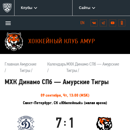
Клубы
Сайты
Открыть/
Вконтакте
Telegram
YouTube
Одн
Мы
закрыть
в
меню
социальных
ХОККЕЙНЫЙ КЛУБ АМУР
сетях:
Главная
Амурские
Календарь
МХК Динамо СПб — Амурские
Тигры
Тигры
МХК Динамо СПб — Амурские Тигры
Информация
09 сентября, Чт, 13:00 (MSK)
о
Санкт-Петербург. СК «Юбилейный» (малая арена)
матче
7
1
:
МХК
Амурские
Динамо
Тигры