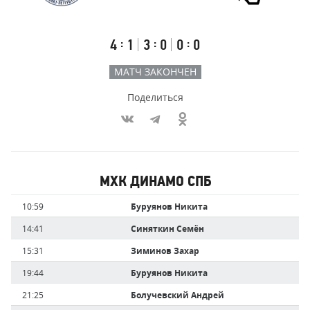
СПб
Результаты
Итоговый
Счёт
счёт
по
встречи
таймам
Первый
Второй
Третий
:
:
:
4
1
3
0
0
0
тайм
тайм
тайм
МАТЧ ЗАКОНЧЕН
Поделиться
Участники
МХК ДИНАМО СПБ
команд,
Имя
Время
10:59
Буруянов Никита
забившие
игрока
голы
14:41
Синяткин Семён
15:31
Зиминов Захар
19:44
Буруянов Никита
21:25
Болучевский Андрей