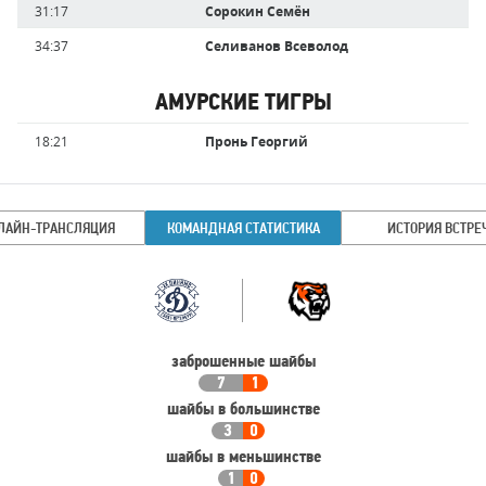
31:17
Сорокин Семён
34:37
Селиванов Всеволод
АМУРСКИЕ ТИГРЫ
Имя
Время
18:21
Пронь Георгий
игрока
ЛАЙН-ТРАНСЛЯЦИЯ
КОМАНДНАЯ СТАТИСТИКА
ИСТОРИЯ ВСТРЕ
Командная
Команда
статистика
заброшенные шайбы
7
1
шайбы в большинстве
3
0
шайбы в меньшинстве
1
0