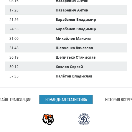
Время
08:16
Назаревич Антон
игрока
17:28
Назаревич Антон
21:56
Барабанов Владимир
24:53
Барабанов Владимир
31:00
Михайлов Максим
31:43
Шевченко Вячеслав
36:19
Шепитько Станислав
50:12
Хохлов Сергей
57:35
Налётов Владислав
ЛАЙН-ТРАНСЛЯЦИЯ
КОМАНДНАЯ СТАТИСТИКА
ИСТОРИЯ ВСТРЕ
Командная
Команда
статистика