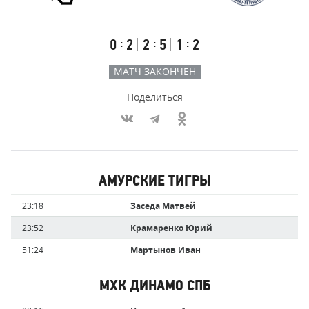
СПб
Результаты
Итоговый
Счёт
счёт
по
встречи
таймам
Первый
Второй
Третий
:
:
:
0
2
2
5
1
2
тайм
тайм
тайм
МАТЧ ЗАКОНЧЕН
Поделиться
Участники
АМУРСКИЕ ТИГРЫ
команд,
Имя
Время
23:18
Заседа Матвей
забившие
игрока
голы
23:52
Крамаренко Юрий
51:24
Мартынов Иван
МХК ДИНАМО СПБ
Имя