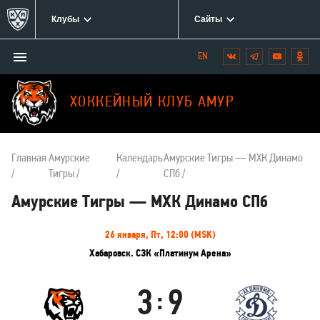
Клубы
Сайты
Открыть/
Вконтакте
Telegram
YouTube
Одн
Мы
закрыть
в
меню
социальных
ХОККЕЙНЫЙ КЛУБ АМУР
сетях:
Главная
Амурские
Календарь
Амурские Тигры — МХК Динамо
Тигры
СПб
Амурские Тигры — МХК Динамо СПб
Информация
26 января, Пт, 12:00 (MSK)
о
Хабаровск. СЗК «Платинум Арена»
матче
3
9
:
Амурские
МХК
Тигры
Динамо