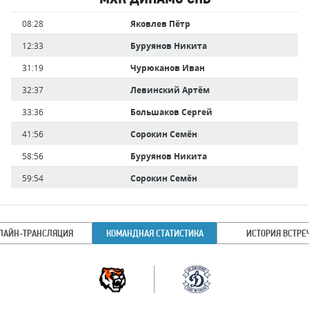
Имя
Время
08:28
Яковлев Пётр
игрока
12:33
Буруянов Никита
31:19
Чурюканов Иван
32:37
Левинский Артём
33:36
Большаков Сергей
41:56
Сорокин Семён
58:56
Буруянов Никита
59:54
Сорокин Семён
ЛАЙН-ТРАНСЛЯЦИЯ
КОМАНДНАЯ СТАТИСТИКА
ИСТОРИЯ ВСТРЕ
Командная
Команда
статистика