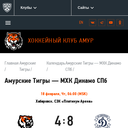
Клубы
Сайты
Открыть/
Вконтакте
Telegram
YouTube
Одн
Мы
закрыть
в
меню
социальных
ХОККЕЙНЫЙ КЛУБ АМУР
сетях:
Главная
Амурские
Календарь
Амурские Тигры — МХК Динамо
Тигры
СПб
Амурские Тигры — МХК Динамо СПб
Информация
18 февраля, Чт, 06:00 (MSK)
о
Хабаровск. СЗК «Платинум Арена»
матче
4
8
:
Амурские
МХК
Тигры
Динамо