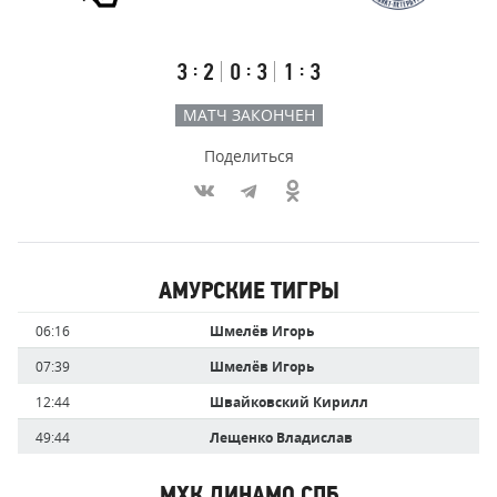
СПб
Результаты
Итоговый
Счёт
счёт
по
встречи
таймам
Первый
Второй
Третий
:
:
:
3
2
0
3
1
3
тайм
тайм
тайм
МАТЧ ЗАКОНЧЕН
Поделиться
Участники
АМУРСКИЕ ТИГРЫ
команд,
Имя
Время
06:16
Шмелёв Игорь
забившие
игрока
голы
07:39
Шмелёв Игорь
12:44
Швайковский Кирилл
49:44
Лещенко Владислав
МХК ДИНАМО СПБ