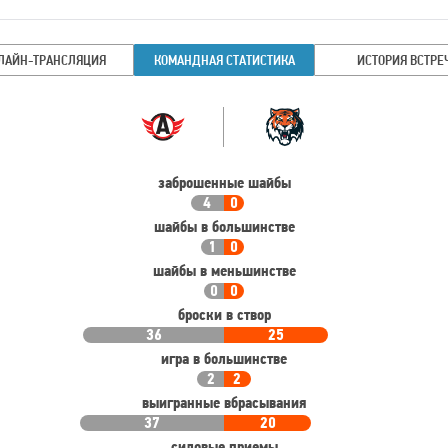
Имя
Время
игрока
ЛАЙН-ТРАНСЛЯЦИЯ
КОМАНДНАЯ СТАТИСТИКА
ИСТОРИЯ ВСТРЕ
Командная
Команда
статистика
заброшенные шайбы
4
0
шайбы в большинстве
1
0
шайбы в меньшинстве
0
0
броски в створ
36
25
игра в большинстве
2
2
выигранные вбрасывания
37
20