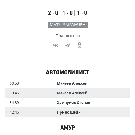
счёт
по
встречи
таймам
Первый
Второй
Третий
:
:
:
2
0
1
0
1
0
тайм
тайм
тайм
МАТЧ ЗАКОНЧЕН
Поделиться
Участники
АВТОМОБИЛИСТ
команд,
Имя
Время
00:53
Макеев Алексей
забившие
игрока
голы
10:46
Макеев Алексей
34:39
Хрипунов Степан
42:46
Принс Шэйн
АМУР