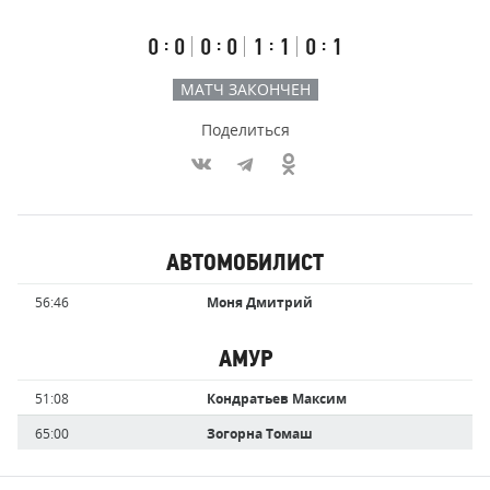
счёт
по
встречи
таймам
Первый
Второй
Третий
Буллиты
:
:
:
:
0
0
0
0
1
1
0
1
тайм
тайм
тайм
МАТЧ ЗАКОНЧЕН
Поделиться
Участники
АВТОМОБИЛИСТ
команд,
Имя
Время
56:46
Моня Дмитрий
забившие
игрока
голы
АМУР
Имя
Время
51:08
Кондратьев Максим
игрока
65:00
Зогорна Томаш