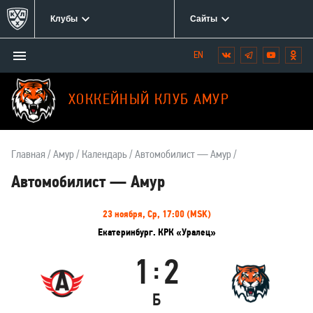
Клубы
Сайты
Открыть/
Вконтакте
Telegram
YouTube
Одн
Мы
закрыть
в
меню
социальных
ХОККЕЙНЫЙ КЛУБ АМУР
сетях:
Главная
Амур
Календарь
Автомобилист — Амур
Автомобилист — Амур
Информация
23 ноября, Ср, 17:00 (MSK)
о
Екатеринбург. КРК «Уралец»
матче
1
2
:
Автомобилист
Амур
Б
Результаты
Итоговый
Счёт