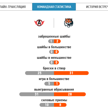
ЛАЙН-ТРАНСЛЯЦИЯ
КОМАНДНАЯ СТАТИСТИКА
ИСТОРИЯ ВСТРЕ
Командная
Команда
статистика
заброшенные шайбы
1
2
шайбы в большинстве
0
0
шайбы в меньшинстве
0
0
броски в створ
25
31
игра в большинстве
5
1
выигранные вбрасывания
31
28
силовые приемы
10
8