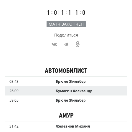
счёт
по
встречи
таймам
Первый
Второй
Третий
:
:
:
1
0
1
1
1
0
тайм
тайм
тайм
МАТЧ ЗАКОНЧЕН
Поделиться
Участники
АВТОМОБИЛИСТ
команд,
Имя
Время
03:43
Брюле Жильбер
забившие
игрока
голы
26:09
Бумагин Александр
59:05
Брюле Жильбер
АМУР
Имя
Время
31:42
Железнов Михаил
игрока