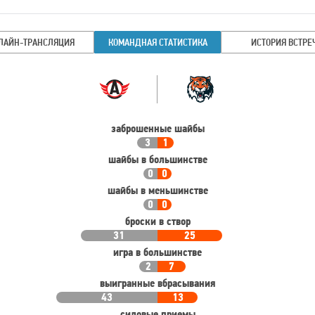
ЛАЙН-ТРАНСЛЯЦИЯ
КОМАНДНАЯ СТАТИСТИКА
ИСТОРИЯ ВСТРЕ
Командная
Команда
статистика
заброшенные шайбы
3
1
шайбы в большинстве
0
0
шайбы в меньшинстве
0
0
броски в створ
31
25
игра в большинстве
2
7
выигранные вбрасывания
43
13