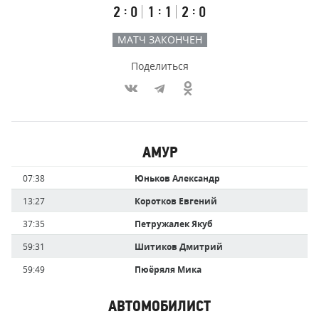
Первый
Второй
Третий
:
:
:
2
0
1
1
2
0
тайм
тайм
тайм
МАТЧ ЗАКОНЧЕН
Поделиться
Участники
АМУР
команд,
Имя
Время
07:38
Юньков Александр
забившие
игрока
голы
13:27
Коротков Евгений
37:35
Петружалек Якуб
59:31
Шитиков Дмитрий
59:49
Пюёряля Мика
АВТОМОБИЛИСТ