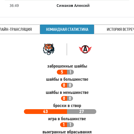
Имя
Время
36:49
Симаков Алексей
игрока
ЛАЙН-ТРАНСЛЯЦИЯ
КОМАНДНАЯ СТАТИСТИКА
ИСТОРИЯ ВСТРЕ
Командная
Команда
статистика
заброшенные шайбы
5
1
шайбы в большинстве
0
0
шайбы в меньшинстве
0
0
броски в створ
43
27
игра в большинстве
1
1
выигранные вбрасывания