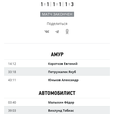
Первый
Второй
Третий
:
:
:
1
1
1
1
1
3
тайм
тайм
тайм
МАТЧ ЗАКОНЧЕН
Поделиться
Участники
АМУР
команд,
Имя
Время
14:12
Коротков Евгений
забившие
игрока
голы
33:18
Петружалек Якуб
43:11
Юньков Александр
АВТОМОБИЛИСТ
Имя
Время
03:40
Малыхин Фёдор
игрока
39:03
Виклунд Тобиас