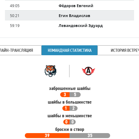
49:05
Фёдоров Евгений
50:21
Егин Владислав
59:19
Левандовский Эдуард
ЛАЙН-ТРАНСЛЯЦИЯ
КОМАНДНАЯ СТАТИСТИКА
ИСТОРИЯ ВСТРЕ
Командная
Команда
статистика
заброшенные шайбы
3
5
шайбы в большинстве
1
2
шайбы в меньшинстве
0
0
броски в створ
39
35