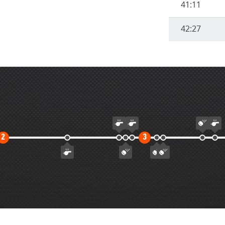
41:11
42:27
Второй
Третий
2
3
тайм
тайм