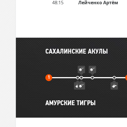
48:15
Лейченко Артём
Главные
САХАЛИНСКИЕ АКУЛЫ
события
матча
Первый
1
тайм
АМУРСКИЕ ТИГРЫ