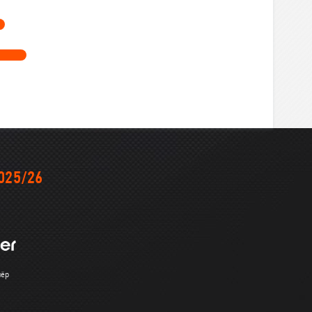
025/26
нёр