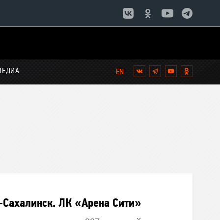
МЕДИА
Вконтакте
Telegram
YouTube
Однокла
Сахалинск. ЛК «Арена Сити»