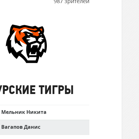
987 зрителей
Амурские
Тигры
УРСКИЕ ТИГРЫ
Мельник Никита
Вагапов Данис