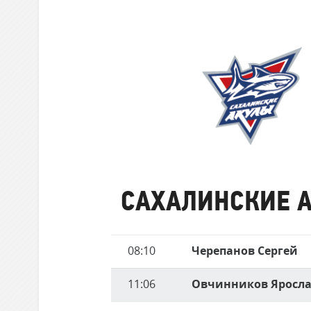
забившие
Локомотив
матче
голы
Северсталь
ЦСКА
Шанхайские Драконы
Сахалинские
Акулы
САХАЛИНСКИЕ 
Имя
08:10
Черепанов Сергей
Время
игрока
11:06
Овчинников Яросл