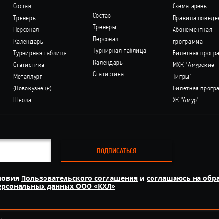
–
Состав
Схема арены
Состав
Тренеры
Правила поведе
Тренеры
Персонал
Абонементная
Персонал
Календарь
программа
Турнирная таблица
Турнирная таблица
Билетная прогр
Календарь
Статистика
МХК "Амурские
Статистика
Металлург
Тигры"
(Новокузнецк)
Билетная прогр
Школа
ХК "Амур"
ПОДПИСАТЬСЯ
ловия
Пользовательского соглашения
и
соглашаюсь на обр
персональных данных ООО «КХЛ»