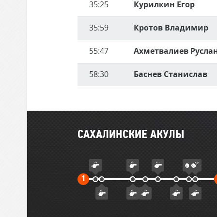
35:25
Курилкин Егор
35:59
Кротов Владимир
55:47
Ахметвалиев Русла
58:30
Баснев Станислав
Главные
САХАЛИНСКИЕ АКУЛЫ
события
матча
Первый
1
тайм