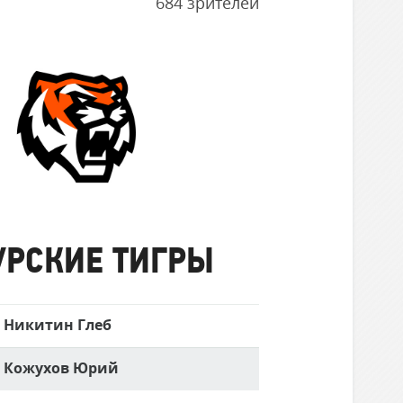
684 зрителей
Амурские
Тигры
УРСКИЕ ТИГРЫ
Никитин Глеб
Кожухов Юрий