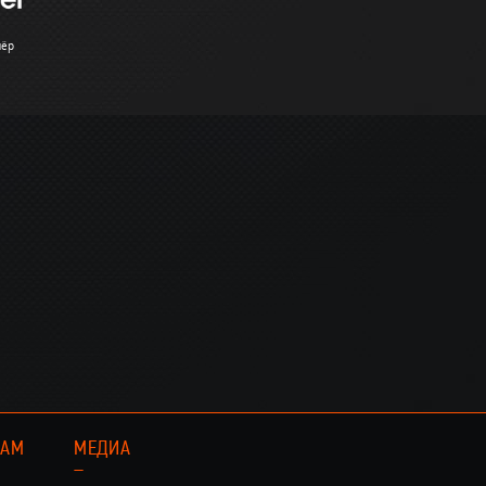
нёр
КАМ
МЕДИА
–