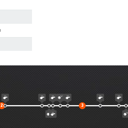
н
Второй
Третий
2
3
тайм
тайм