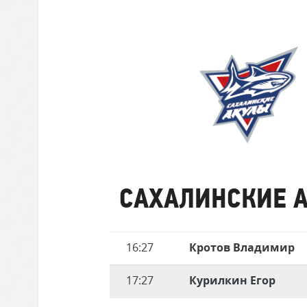
забившие
Локомотив
матче
голы
Северсталь
ЦСКА
Шанхайские Драконы
Сахалинские
Акулы
САХАЛИНСКИЕ 
Имя
16:27
Кротов Владимир
Время
игрока
17:27
Курилкин Егор