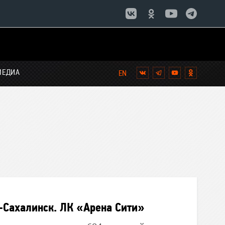
МЕДИА
Вконтакте
Telegram
YouTube
Однокла
Сахалинск. ЛК «Арена Сити»