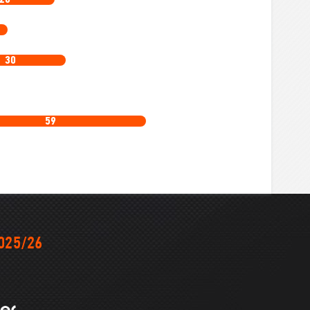
30
59
025/26