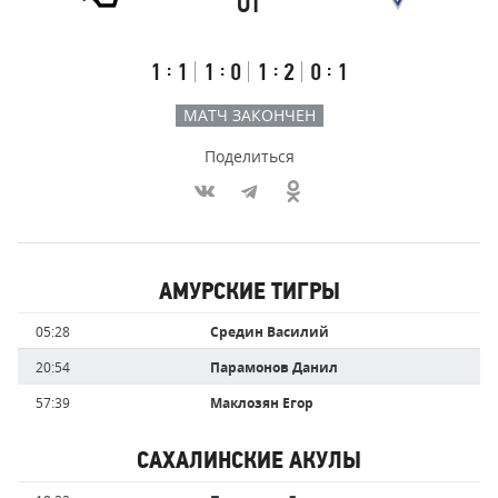
ОТ
Результаты
Итоговый
Счёт
счёт
по
встречи
таймам
Первый
Второй
Третий
Овертайм
:
:
:
:
1
1
1
0
1
2
0
1
тайм
тайм
тайм
МАТЧ ЗАКОНЧЕН
Поделиться
Участники
АМУРСКИЕ ТИГРЫ
команд,
Имя
Время
05:28
Средин Василий
забившие
игрока
голы
20:54
Парамонов Данил
57:39
Маклозян Егор
САХАЛИНСКИЕ АКУЛЫ
Имя