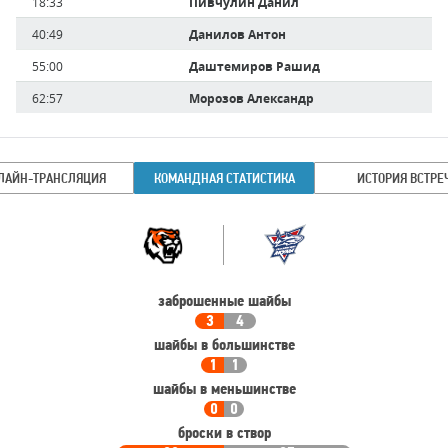
Время
18:33
Пивчулин Данил
игрока
40:49
Данилов Антон
55:00
Даштемиров Рашид
62:57
Морозов Александр
ЛАЙН-ТРАНСЛЯЦИЯ
КОМАНДНАЯ СТАТИСТИКА
ИСТОРИЯ ВСТРЕ
Командная
Команда
статистика
заброшенные шайбы
3
4
шайбы в большинстве
1
1
шайбы в меньшинстве
0
0
броски в створ