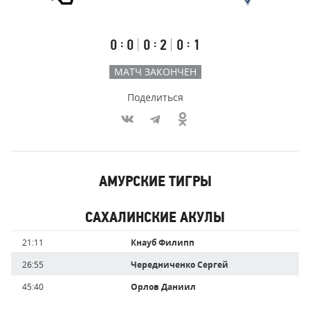
Результаты
Итоговый
Счёт
счёт
по
встречи
таймам
Первый
Второй
Третий
:
:
:
0
0
0
2
0
1
тайм
тайм
тайм
МАТЧ ЗАКОНЧЕН
Поделиться
Участники
АМУРСКИЕ ТИГРЫ
команд,
Имя
Время
забившие
игрока
САХАЛИНСКИЕ АКУЛЫ
голы
Имя
Время
21:11
Кнауб Филипп
игрока
26:55
Чередниченко Сергей
45:40
Орлов Даниил