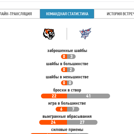
ЛАЙН-ТРАНСЛЯЦИЯ
КОМАНДНАЯ СТАТИСТИКА
ИСТОРИЯ ВСТРЕ
Командная
Команда
статистика
заброшенные шайбы
0
3
шайбы в большинстве
0
2
шайбы в меньшинстве
0
0
броски в створ
22
41
игра в большинстве
6
7
выигранные вбрасывания
24
27
силовые приемы